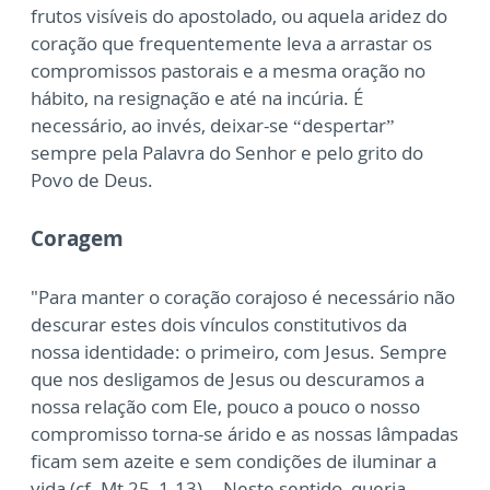
frutos visíveis do apostolado, ou aquela
aridez do
coração que frequentemente leva a arrastar os
compromissos pastorais e a mesma
oração no
hábito, na resignação e até na incúria. É
necessário, ao invés, deixar-se
“despertar”
sempre pela Palavra do Senhor e pelo grito do
Povo de Deus.
Coragem
"Para manter o coração corajoso é necessário não
descurar estes dois vínculos constitutivos
da
nossa identidade: o primeiro, com Jesus. Sempre
que nos desligamos de Jesus ou
descuramos a
nossa relação com Ele, pouco a pouco o nosso
compromisso torna-se árido e
as nossas lâmpadas
ficam sem azeite e sem condições de iluminar a
vida (cf. Mt 25, 1-13)...
Neste sentido, queria