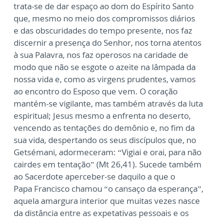
trata-se
de dar espaço ao dom do Espírito Santo
que, mesmo no meio dos compromissos diários
e
das obscuridades do tempo presente, nos faz
discernir a presença do Senhor, nos torna
atentos
à sua Palavra, nos faz operosos na caridade de
modo que não se esgote o azeite na
lâmpada da
nossa vida e, como as virgens prudentes, vamos
ao encontro do Esposo que
vem. O coração
mantém-se vigilante, mas também através da luta
espiritual; Jesus mesmo a
enfrenta no deserto,
vencendo as tentações do demônio e, no fim da
sua vida, despertando
os seus discípulos que, no
Getsémani, adormeceram: “Vigiai e orai, para não
cairdes em
tentação” (Mt 26,41). Sucede também
ao Sacerdote aperceber-se daquilo a que o
Papa
Francisco chamou “o cansaço da esperança”,
aquela amargura interior que muitas vezes
nasce
da distância entre as expetativas pessoais e os