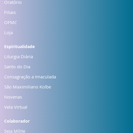
Oratório
Filiais
OFMC
Loja
Espiritualidade
Liturgia Diária
Santo do Dia
Consagração a Imaculada
São Maximiliano Kolbe
Novenas
Vela Virtual
Colaborador
Seja Mílite