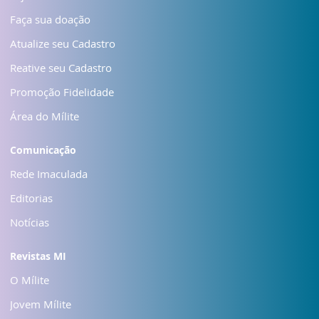
Faça sua doação
Atualize seu Cadastro
Reative seu Cadastro
Promoção Fidelidade
Área do Mílite
Comunicação
Rede Imaculada
Editorias
Notícias
Revistas MI
O Mílite
Jovem Mílite