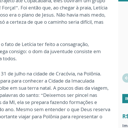
 trajeto até Copacabana, eles ouviram um grupo
 Força!”. Foi então que, ao chegar à praia, Letícia
oso era o plano de Jesus. Não havia mais medo,
a certeza de que o caminho seria difícil, mas
 fato de Letícia ter feito a consagração,
rrega consigo: o dom da juventude consiste em
a todos.
 31 de julho na cidade de Cracóvia, na Polônia.
epara para conhecer a Cidade da Imaculada
lbe em sua terra natal. A poucos dias da viagem,
palavras do santo: “Deixemos ser pincel nas
I
s da MI, ela se prepara fazendo formações e
o do ano. Mesmo sem entender o que Deus reserva
R
portante viajar para Polônia para representar o
Im