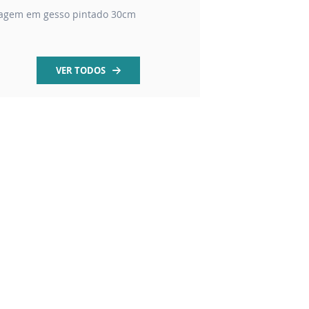
agem em gesso pintado 30cm
contas em madeira 
VER TODOS