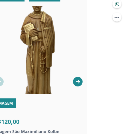
MAGEM
CHAVEIROS
$120,00
R$20,00
agem São Maximiliano Kolbe
Chaveiro dezena São