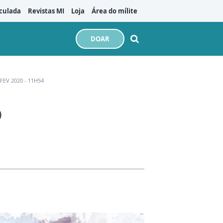
culada
Revistas MI
Loja
Área do mílite
DOAR
FEV 2020 - 11H54
o