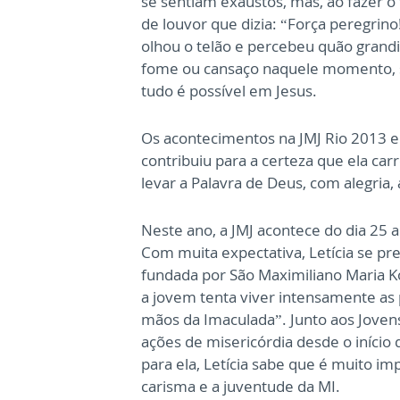
se sentiam exaustos, mas, ao fazer o
de louvor que dizia: “Força peregrino!
olhou o telão e percebeu quão grandi
fome ou cansaço naquele momento, só 
tudo é possível em Jesus.
Os acontecimentos na JMJ Rio 2013 e o
contribuiu para a certeza que ela ca
levar a Palavra de Deus, com alegria, 
Neste ano, a JMJ acontece do dia 25 a
Com muita expectativa, Letícia se pr
fundada por São Maximiliano Maria Ko
a jovem tenta viver intensamente as 
mãos da Imaculada”. Junto aos Joven
ações de misericórdia desde o iníci
para ela, Letícia sabe que é muito im
carisma e a juventude da MI.