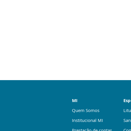
MI
Esp
Quem Somos
Litu
Institucional MI
San
Prestação de contas
Con