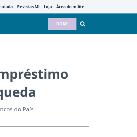
culada
Revistas MI
Loja
Área do mílite
DOAR
empréstimo
queda
ancos do País