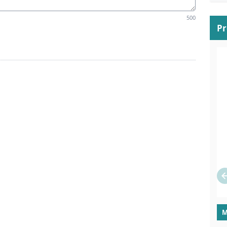
500
P
M