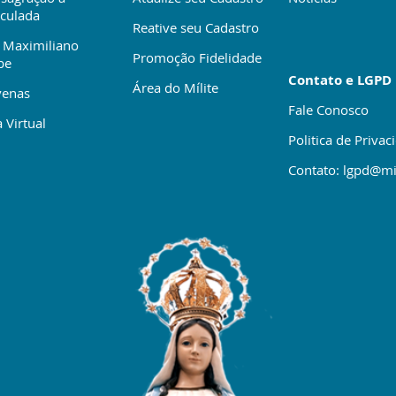
culada
Reative seu Cadastro
 Maximiliano
Promoção Fidelidade
be
Contato e LGPD
Área do Mílite
enas
Fale Conosco
 Virtual
Politica de Privac
Contato: lgpd@mi