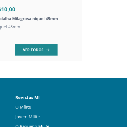
R$120,00
$10,00
R$50,00
dalha Milagrosa níquel 45mm
Livro Escritos de Sã
quel 45mm
Inédito! Mais de 2 mi
VER TODOS
Revistas MI
O Mílite
Jovem Mílite
O Pequeno Mílite