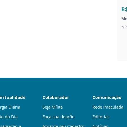
R
Me
Ní
iritualidade
Colaborador
Comunicação
rgia Diária
Seja Mílite
Rede Imaculada
to do Dia
Faça sua doação
Editorias
sagração a
Atualize seu Cadastro
Notícias