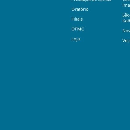
Ima
Oratório
São
Filiais
Kol
OFMC
Nov
Loja
Vela