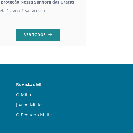
t proteção Nossa Senhora das Graças
Imagem São Maximil
ela 1 água 1 sal grosso
Imagem em gesso pi
VER TODOS
Revistas MI
O Mílite
Jovem Mílite
O Pequeno Mílite