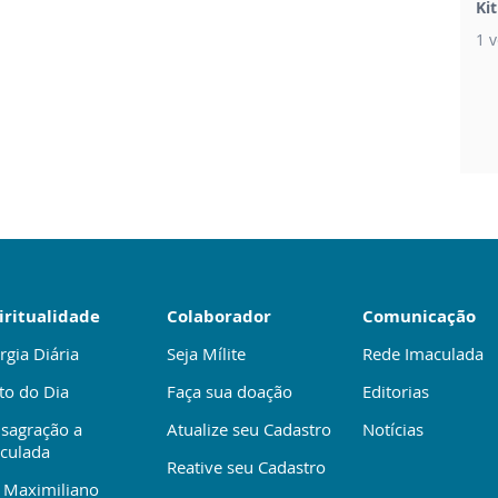
Ki
1 v
iritualidade
Colaborador
Comunicação
rgia Diária
Seja Mílite
Rede Imaculada
to do Dia
Faça sua doação
Editorias
sagração a
Atualize seu Cadastro
Notícias
culada
Reative seu Cadastro
 Maximiliano