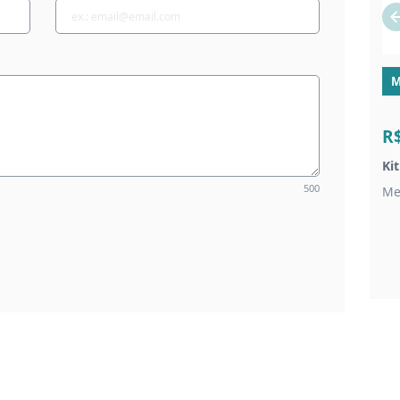
M
R
Ki
500
Me