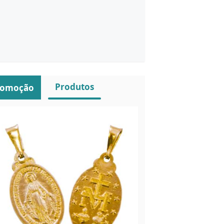
Produtos
romoção