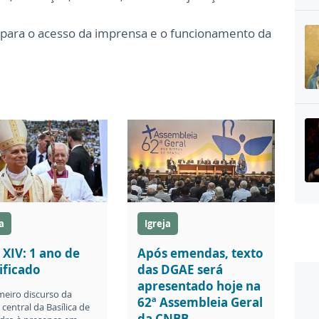
ara o acesso da imprensa e o funcionamento da
a
Igreja
 XIV: 1 ano de
Após emendas, texto
ificado
das DGAE será
apresentado hoje na
meiro discurso da
62ª Assembleia Geral
central da Basílica de
da CNBB