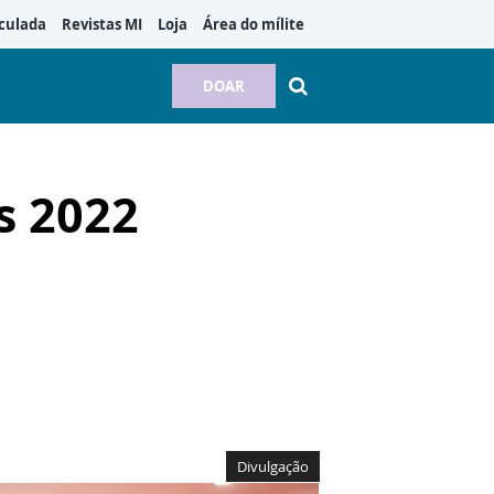
culada
Revistas MI
Loja
Área do mílite
DOAR
s 2022
Divulgação