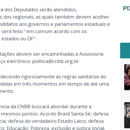
ra dos Deputados serão atendidos,
as dos regionais, as quais também devem acolher
andidatos aos governos e parlamentos estaduais e
to será feito “em comum acordo com os
s estados ou DF”.
icitações devem ser encaminhadas à Assessoria
ço eletrônico: politica@cnbb.org.br
edecendo rigorosamente às regras sanitárias do
ididas em três momentos em tempo de até uma
amento.
ência da CNBB buscará abordar durante a
 mesmos pontos: Acordo Brasil Santa-Sé; defesa
a; defesa do verdadeiro Estado Laico; defesa
o; Educação; Pobreza, exclusão e justiça social.