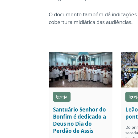
O documento também dá indicações p
cobertura midiática das audiências.
Igreja
Igrej
Santuário Senhor do
Leão
Bonfim é dedicado a
pont
Deus no Dia do
Do pri
Perdão de Assis
sacada 