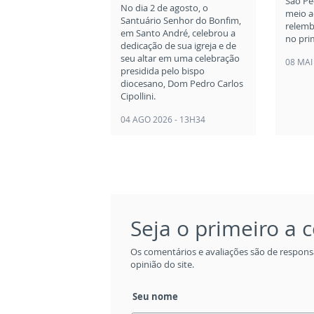
São Pe
No dia 2 de agosto, o
meio a
Santuário Senhor do Bonfim,
relemb
em Santo André, celebrou a
no pri
dedicação de sua igreja e de
seu altar em uma celebração
08 MAI
presidida pelo bispo
diocesano, Dom Pedro Carlos
Cipollini.
04 AGO 2026 - 13H34
Seja o primeiro a
Os comentários e avaliações são de respons
opinião do site.
Seu nome