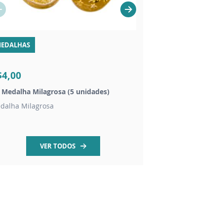
EDALHAS
VELAS
$4,00
R$16,00
t Medalha Milagrosa (5 unidades)
Vela mel Nossa Senh
dalha Milagrosa
Vela aromática mel 7
VER TODOS