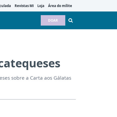
culada
Revistas MI
Loja
Área do mílite
DOAR
 catequeses
eses sobre a Carta aos Gálatas