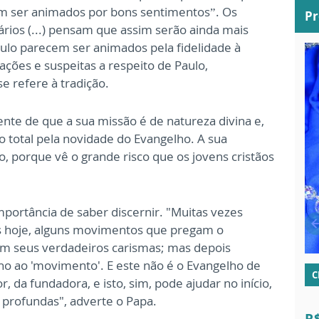
em ser animados por bons sentimentos”. Os
P
rios (...) pensam que assim serão ainda mais
aulo parecem ser animados pela fidelidade à
inuações e suspeitas a respeito de Paulo,
 refere à tradição.
nte de que a sua missão é de natureza divina e,
 total pela novidade do Evangelho. A sua
o, porque vê o grande risco que os jovens cristãos
mportância de saber discernir.
"Muitas vezes
s hoje, alguns movimentos que pregam o
om seus verdadeiros carismas; mas depois
o ao 'movimento'. E este não é o Evangelho de
C
, da fundadora, e isto, sim, pode ajudar no início,
s profundas", adverte o Papa.