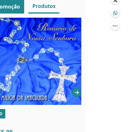
Produtos
romoção
D
LIVROS
R$2,00