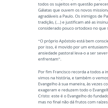
todos os sujeitos em questão parec
Gálatas que ouvem os novos missioná
agradáveis a Paulo. Os inimigos de P
tradição, (...) e justificam até as ins
considerado pouco ortodoxo no que se
“O próprio Apóstolo está bem conscie
por isso, é movido por um entusiasmo
ansiedade pastoral leva-o a ser sever
enfrentam”.
Por fim Francisco recorda a todos a i
vimos na história, e também o vemo
Evangelho à sua maneira, às vezes c
exageram e reduzem todo o Evangelh
Cristo: este é o Evangelho do fundador
mas no final não dá frutos com raíze