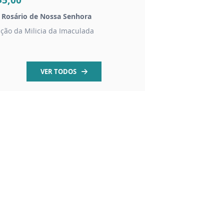
$5,00
R$1,50
 Rosário de Nossa Senhora
Folheto novena Meda
ição da Milicia da Imaculada
História e oração da
VER TODOS