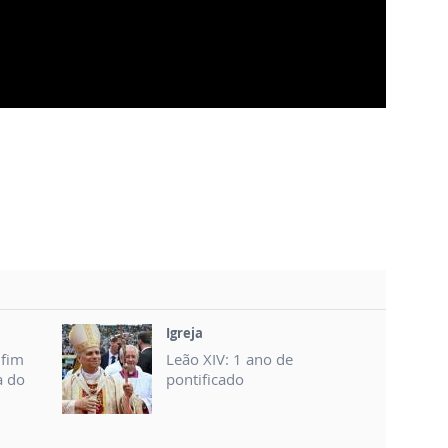
Igreja
nfim
Leão XIV: 1 ano de
a do
pontificado