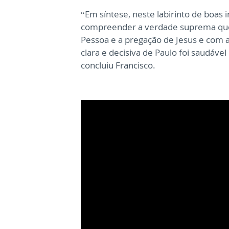
“Em síntese, neste labirinto de boas
compreender a verdade suprema que
Pessoa e a pregação de Jesus e com a 
clara e decisiva de Paulo foi saudáve
concluiu Francisco.