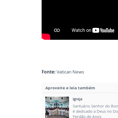
Fonte:
Vatican News
Aproveite e leia também
Igreja
Santuário Senhor do Bo
é dedicado a Deus no Di
Perdão de Assis