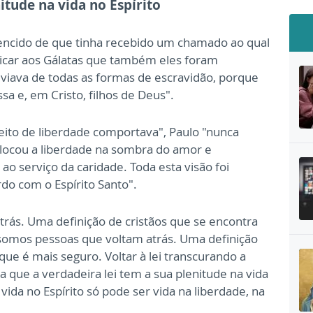
itude na vida no Espírito
encido de que tinha recebido um chamado ao qual
licar aos Gálatas que também eles foram
iviava de todas as formas de escravidão, porque
a e, em Cristo, filhos de Deus".
eito de liberdade comportava", Paulo "nunca
olocou a liberdade na sombra do amor e
ao serviço da caridade. Toda esta visão foi
rdo com o Espírito Santo".
atrás. Uma definição de cristãos que se encontra
o somos pessoas que voltam atrás. Uma definição
rque é mais seguro. Voltar à lei transcurando a
na que a verdadeira lei tem a sua plenitude na vida
vida no Espírito só pode ser vida na liberdade, na