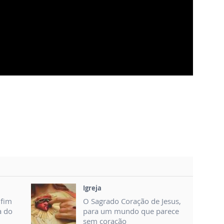
Igreja
nfim
O Sagrado Coração de Jesus,
a do
para um mundo que parece
sem coração