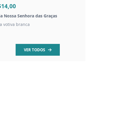
$14,00
R$16,00
la Nossa Senhora das Graças
Vela mel Nossa Senh
la votiva branca
Vela aromática mel 7
VER TODOS