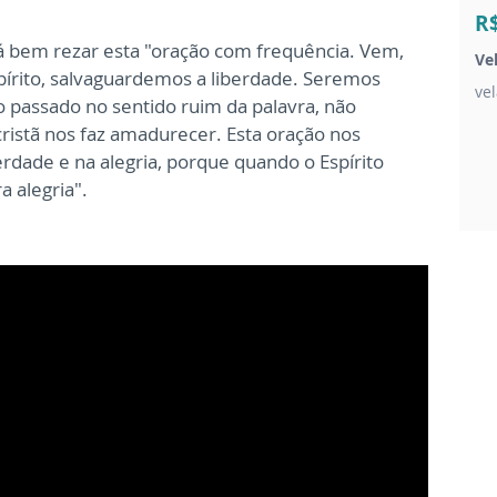
R
rá bem rezar esta "oração com frequência. Vem,
Ve
pírito, salvaguardemos a liberdade. Seremos
ve
 ao passado no sentido ruim da palavra, não
cristã nos faz amadurecer. Esta oração nos
berdade e na alegria, porque quando o Espírito
a alegria".