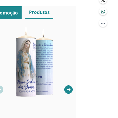
Produtos
romoção
VELAS