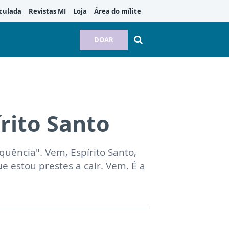
culada
Revistas MI
Loja
Área do mílite
DOAR
rito Santo
quência". Vem, Espírito Santo,
e estou prestes a cair. Vem. É a