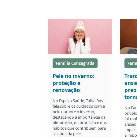
Família Consagrada
Famí
Pele no inverno:
Tran
proteção e
ansi
renovação
preo
torn
No Espaço Saúde, Talita Bovi
fala sobre os cuidados com a
No Fam
pele durante o inverno,
psicól
destacando a importância da
fala s
hidratação, da proteção e dos
ansied
hábitos que contribuem para
impact
a saúde da pele.
a impo