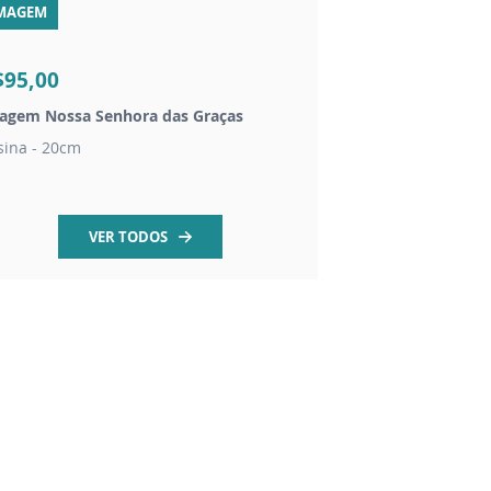
MAGEM
TERÇOS
$95,00
R$15,00
agem Nossa Senhora das Graças
Coroa de oração a S
sina - 20cm
acompanha folheto o
VER TODOS