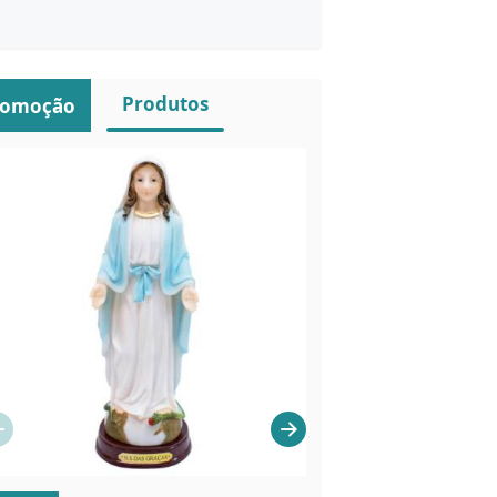
Produtos
romoção