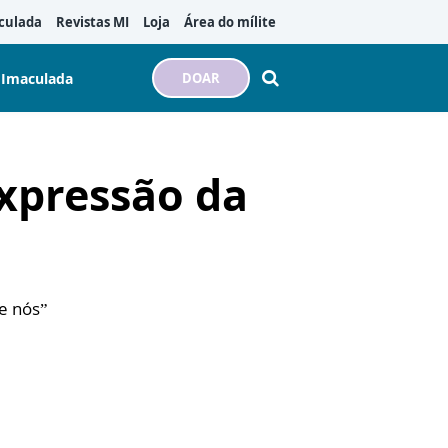
culada
Revistas MI
Loja
Área do mílite
 Imaculada
DOAR
xpressão da
re nós”