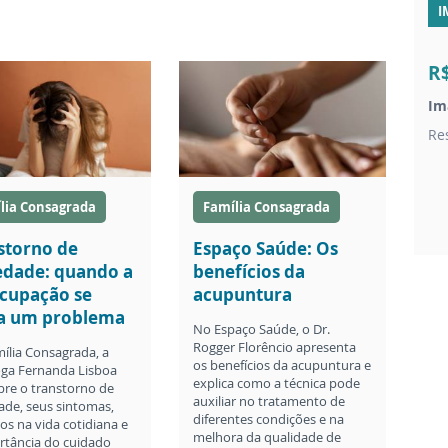
I
R
Im
Re
lia Consagrada
Família Consagrada
storno de
Espaço Saúde: Os
edade: quando a
benefícios da
cupação se
acupuntura
a um problema
No Espaço Saúde, o Dr.
Rogger Florêncio apresenta
ília Consagrada, a
os benefícios da acupuntura e
oga Fernanda Lisboa
explica como a técnica pode
obre o transtorno de
auxiliar no tratamento de
ade, seus sintomas,
diferentes condições e na
os na vida cotidiana e
melhora da qualidade de
rtância do cuidado