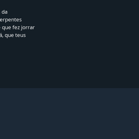
a da
 serpentes
 que fez jorrar
á, que teus