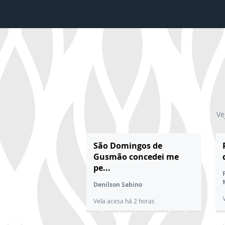
Ve
São Domingos de
Gusmão concedei me
pe...
Denilson Sabino
Vela acesa há 2 horas