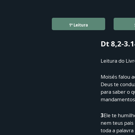
1ª Leitura
Dt 8,2-3.
Leitura do Li
Moisés falou a
Deus te conduz
para saber o q
mandamentos
3
Ele te humil
nem teus pais
toda a palavra