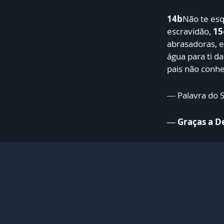
14b
Não te esq
escravidão,
15
abrasadoras, e
água para ti d
pais não conh
— Palavra do 
— Graças a D