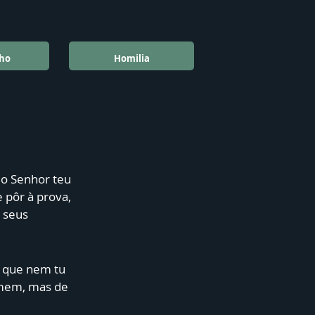
ho
Homilia
 o Senhor teu
 pôr à prova,
o seus
á que nem tu
omem, mas de