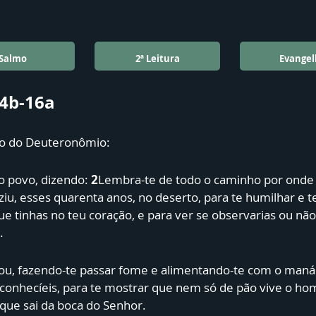
Salmo
2ª Leitura
Evangel
14b-16a
vro do Deuteronômio:
o povo, dizendo:
2
Lembra-te de todo o caminho por onde
iu, esses quarenta anos, no deserto, para te humilhar e te
ue tinhas no teu coração, e para ver se observarias ou nã
.
hou, fazendo-te passar fome e alimentando-te com o man
 conhecíeis, para te mostrar que nem só de pão vive o h
 que sai da boca do Senhor.