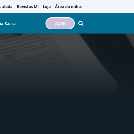
culada
Revistas MI
Loja
Área do mílite
ia Sacra
DOAR