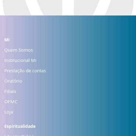
MI
Quem Somos
Institucional MI
Prestação de contas
Oratório
Filiais
OFMC
Loja
Espiritualidade