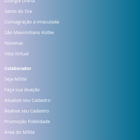
Liturgia Diária
Santo do Dia
Consagração a Imaculada
São Maximiliano Kolbe
Novenas
Vela Virtual
Colaborador
Seja Mílite
Faça sua doação
Atualize seu Cadastro
Reative seu Cadastro
Promoção Fidelidade
Área do Mílite