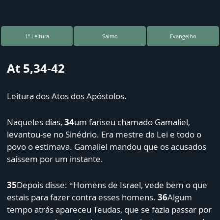
1ª Leitura
Salmo
Evangelho
At 5,34-42
Leitura dos Atos dos Apóstolos.
Naqueles dias,
34
um fariseu chamado Gamaliel,
levantou-se no Sinédrio. Era mestre da Lei e todo o
povo o estimava. Gamaliel mandou que os acusados
saíssem por um instante.
35
Depois disse: “Homens de Israel, vede bem o que
estais para fazer contra esses homens.
36
Algum
tempo atrás apareceu Teudas, que se fazia passar por