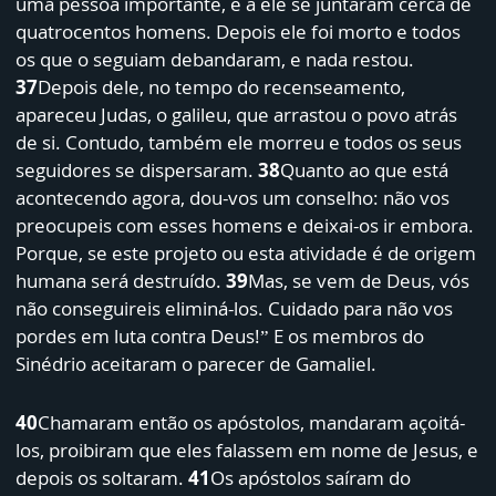
uma pessoa importante, e a ele se juntaram cerca de
quatrocentos homens. Depois ele foi morto e todos
os que o seguiam debandaram, e nada restou.
37
Depois dele, no tempo do recenseamento,
apareceu Judas, o galileu, que arrastou o povo atrás
de si. Contudo, também ele morreu e todos os seus
seguidores se dispersaram.
38
Quanto ao que está
acontecendo agora, dou-vos um conselho: não vos
preocupeis com esses homens e deixai-os ir embora.
Porque, se este projeto ou esta atividade é de origem
humana será destruído.
39
Mas, se vem de Deus, vós
não conseguireis eliminá-los. Cuidado para não vos
pordes em luta contra Deus!” E os membros do
Sinédrio aceitaram o parecer de Gamaliel.
40
Chamaram então os apóstolos, mandaram açoitá-
los, proibiram que eles falassem em nome de Jesus, e
depois os soltaram.
41
Os apóstolos saíram do