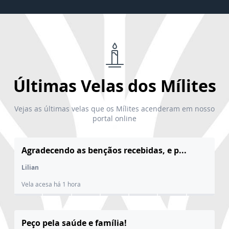
Últimas Velas dos Mílites
Vejas as últimas velas que os Mílites acenderam em nosso
portal online
Agradecendo as bençãos recebidas, e p...
Lilian
Vela acesa há 1 hora
Peço pela saúde e família!