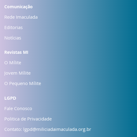
Comunicação
Rede Imaculada
Editorias
Notícias
Revistas MI
O Mílite
Jovem Mílite
O Pequeno Mílite
LGPD
Fale Conosco
Politica de Privacidade
Contato: lgpd@miliciadaimaculada.org.br