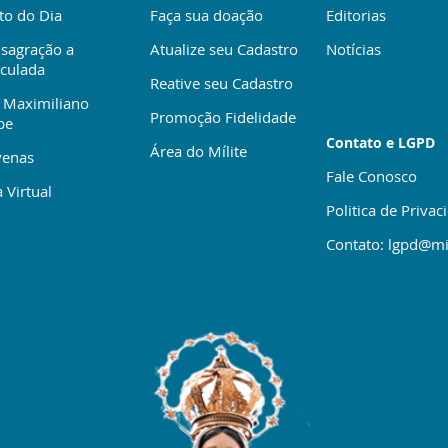
to do Dia
Faça sua doação
Editorias
sagração a
Atualize seu Cadastro
Notícias
culada
Reative seu Cadastro
 Maximiliano
Promoção Fidelidade
be
Contato e LGPD
Área do Mílite
enas
Fale Conosco
 Virtual
Politica de Privac
Contato: lgpd@mi