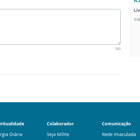
R
Li
In
500
iritualidade
Colaborador
Comunicação
rgia Diária
Seja Mílite
Rede Imaculada