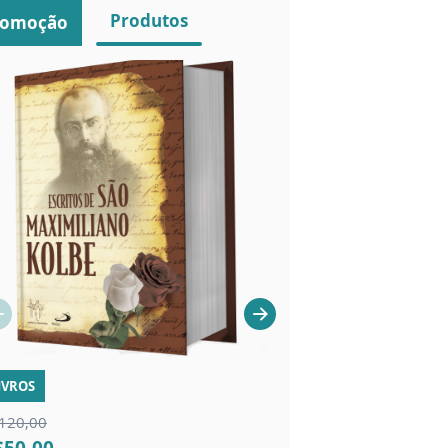
Produtos
romoção
IVROS
LIVROS
120,00
R$13,00