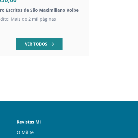
$50,00
R$9,90
vro Escritos de São Maximiliano Kolbe
Livro Rezemos com 
édito! Mais de 2 mil páginas
Orações a São Maxim
VER TODOS
Revistas MI
O Mílite