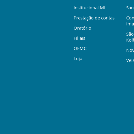
Institucional MI
San
Prestação de contas
Con
Ima
Oratório
São
Filiais
Kol
OFMC
Nov
Loja
Vela