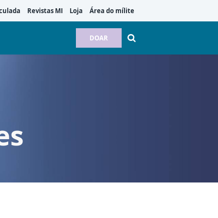
culada
Revistas MI
Loja
Área do mílite
DOAR
es