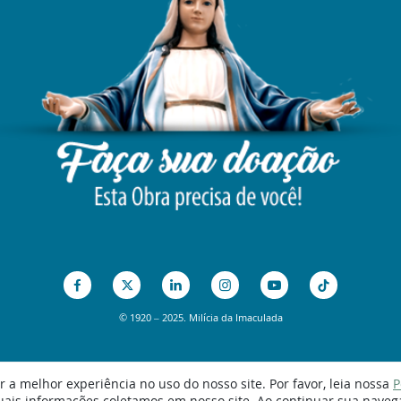
© 1920 – 2025. Milícia da Imaculada
 a melhor experiência no uso do nosso site. Por favor, leia nossa
P
uais informações coletamos em nosso site. Ao continuar sua naveg