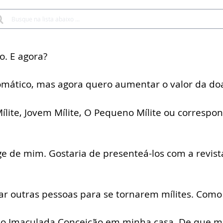
o. E agora?
omático, mas agora quero aumentar o valor da do
ílite, Jovem Mílite, O Pequeno Mílite ou correspo
 de mim. Gostaria de presenteá-los com a revist
r outras pessoas para se tornarem mílites. Como
dio Imaculada Conceição em minha casa. De que 