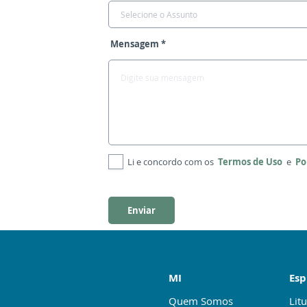
Selecione o Assunto
Mensagem *
Li e concordo com os
Termos de Uso
e
Po
Enviar
MI
Esp
Quem Somos
Litu