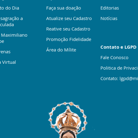
to do Dia
Faça sua doação
Editorias
sagração a
Atualize seu Cadastro
Notícias
culada
Reative seu Cadastro
 Maximiliano
Promoção Fidelidade
be
Contato e LGPD
Área do Mílite
enas
Fale Conosco
 Virtual
Politica de Privac
Contato: lgpd@mi