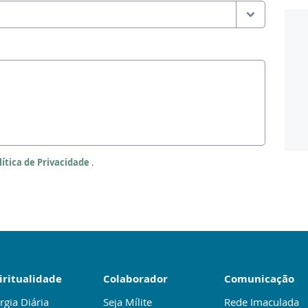
lítica de Privacidade
.
iritualidade
Colaborador
Comunicação
rgia Diária
Seja Mílite
Rede Imaculada