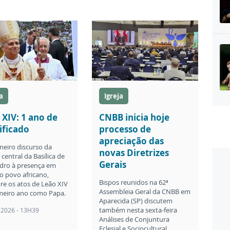
a
Igreja
 XIV: 1 ano de
CNBB inicia hoje
ificado
processo de
apreciação das
meiro discurso da
novas Diretrizes
central da Basílica de
Gerais
dro à presença em
o povo africano,
Bispos reunidos na 62ª
re os atos de Leão XIV
Assembleia Geral da CNBB em
meiro ano como Papa.
Aparecida (SP) discutem
também nesta sexta-feira
 2026 - 13H39
Análises de Conjuntura
Eclesial e Sociocultural.