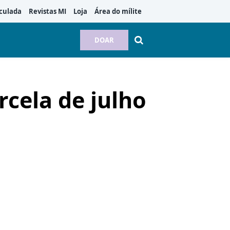
culada
Revistas MI
Loja
Área do mílite
DOAR
rcela de julho