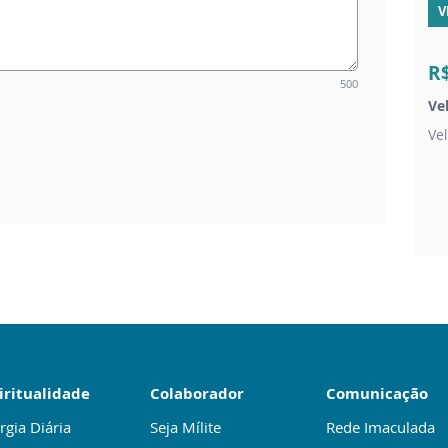
V
R
500
Ve
Ve
iritualidade
Colaborador
Comunicação
rgia Diária
Seja Mílite
Rede Imaculada