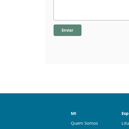
Enviar
MI
Esp
Quem Somos
Litu