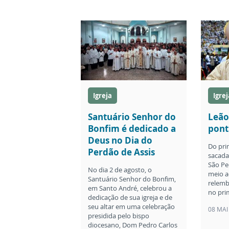
Igreja
Igrej
Santuário Senhor do
Leão
Bonfim é dedicado a
pont
Deus no Dia do
Do pri
Perdão de Assis
sacada 
São Pe
No dia 2 de agosto, o
meio a
Santuário Senhor do Bonfim,
relemb
em Santo André, celebrou a
no pri
dedicação de sua igreja e de
seu altar em uma celebração
08 MAI
presidida pelo bispo
diocesano, Dom Pedro Carlos