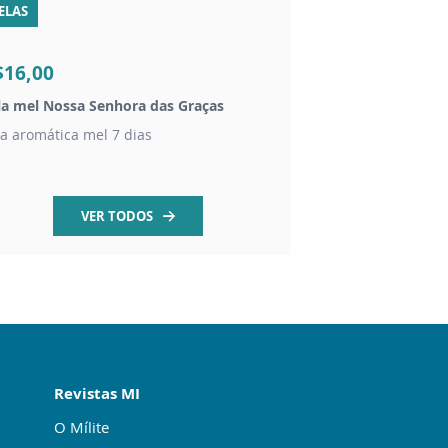
ELAS
R$14,00
$16,00
Vela Nossa Senhora 
la mel Nossa Senhora das Graças
vela votiva branca
la aromática mel 7 dias
VER TODOS
Revistas MI
O Mílite