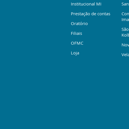
Institucional MI
San
Prestação de contas
Con
Ima
Oratório
São
Filiais
Kol
OFMC
Nov
Loja
Vela