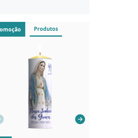
Produtos
romoção