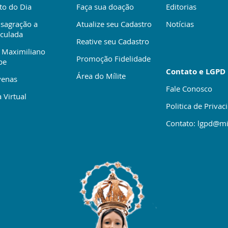
to do Dia
Faça sua doação
Editorias
sagração a
Atualize seu Cadastro
Notícias
culada
Reative seu Cadastro
 Maximiliano
Promoção Fidelidade
be
Contato e LGPD
Área do Mílite
enas
Fale Conosco
 Virtual
Politica de Privac
Contato: lgpd@mi