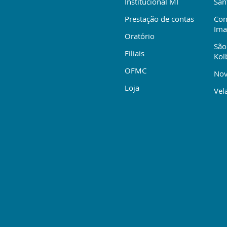
Institucional MI
San
Prestação de contas
Con
Ima
Oratório
São
Filiais
Kol
OFMC
Nov
Loja
Vela