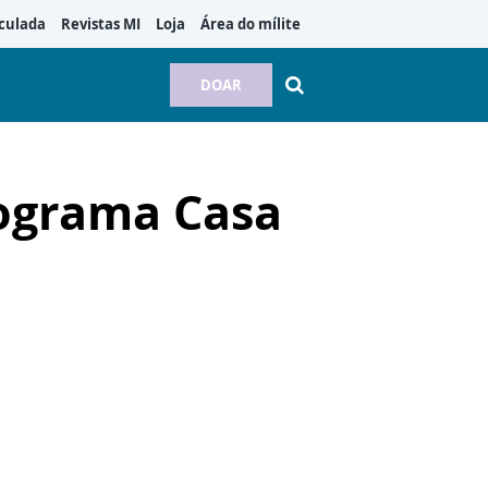
culada
Revistas MI
Loja
Área do mílite
DOAR
rograma Casa