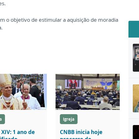
es.
 o objetivo de estimular a aquisição de moradia
a.
a
Igreja
 XIV: 1 ano de
CNBB inicia hoje