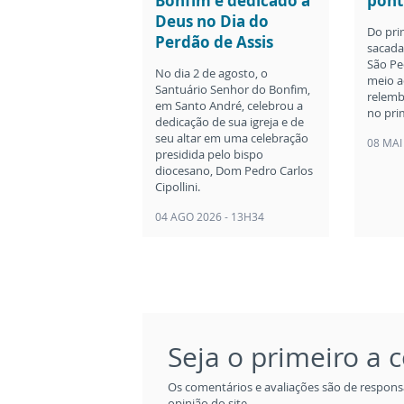
Bonfim é dedicado a
pont
Deus no Dia do
Do pri
Perdão de Assis
sacada 
São Pe
No dia 2 de agosto, o
meio a
Santuário Senhor do Bonfim,
relemb
em Santo André, celebrou a
no pri
dedicação de sua igreja e de
seu altar em uma celebração
08 MAI
presidida pelo bispo
diocesano, Dom Pedro Carlos
Cipollini.
04 AGO 2026 - 13H34
Seja o primeiro a
Os comentários e avaliações são de respons
opinião do site.