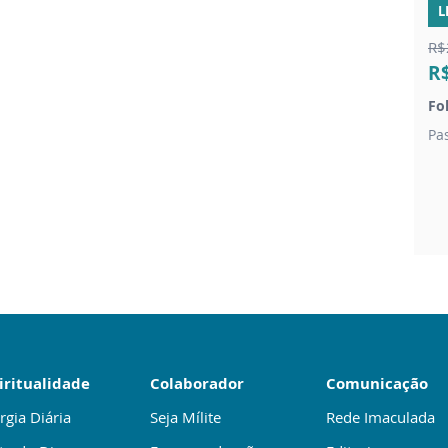
L
R$
R
Fo
Pa
iritualidade
Colaborador
Comunicação
rgia Diária
Seja Mílite
Rede Imaculada