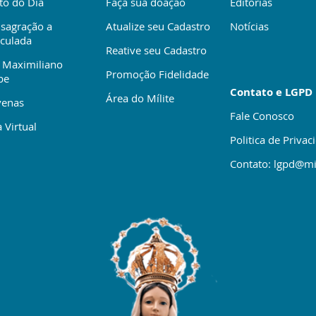
to do Dia
Faça sua doação
Editorias
sagração a
Atualize seu Cadastro
Notícias
culada
Reative seu Cadastro
 Maximiliano
Promoção Fidelidade
be
Contato e LGPD
Área do Mílite
enas
Fale Conosco
 Virtual
Politica de Privac
Contato: lgpd@mi