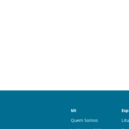
MI
Esp
Quem Somos
Litu