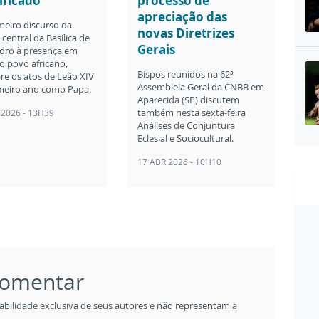
ificado
processo de
apreciação das
meiro discurso da
novas Diretrizes
central da Basílica de
Gerais
dro à presença em
o povo africano,
Bispos reunidos na 62ª
re os atos de Leão XIV
Assembleia Geral da CNBB em
meiro ano como Papa.
Aparecida (SP) discutem
também nesta sexta-feira
 2026 - 13H39
Análises de Conjuntura
Eclesial e Sociocultural.
17 ABR 2026 - 10H10
 comentar
abilidade exclusiva de seus autores e não representam a