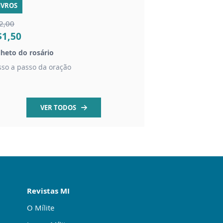
IVROS
LIVROS
2,00
R$2,00
$1,50
R$1,50
lheto do rosário
Folheto novena Meda
sso a passo da oração
História e oração da
VER TODOS
Revistas MI
O Mílite