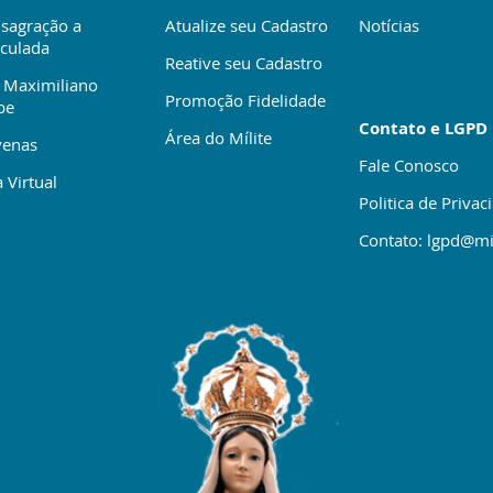
sagração a
Atualize seu Cadastro
Notícias
culada
Reative seu Cadastro
 Maximiliano
Promoção Fidelidade
be
Contato e LGPD
Área do Mílite
enas
Fale Conosco
 Virtual
Politica de Privac
Contato: lgpd@mi