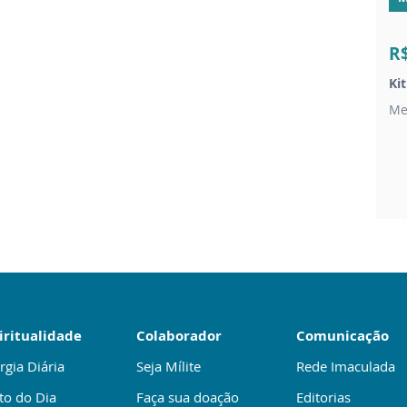
R
Ki
Me
iritualidade
Colaborador
Comunicação
rgia Diária
Seja Mílite
Rede Imaculada
to do Dia
Faça sua doação
Editorias