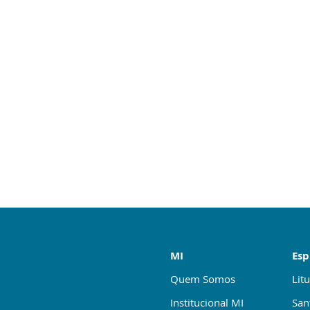
MI
Esp
Quem Somos
Litu
Institucional MI
San