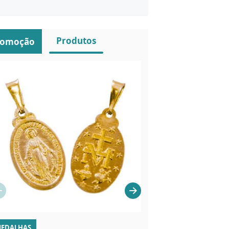
Produtos
romoção
EDALHAS
CHAVEIROS