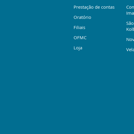
Prestação de contas
Con
Ima
Oratório
São
Filiais
Kol
OFMC
Nov
Loja
Vela