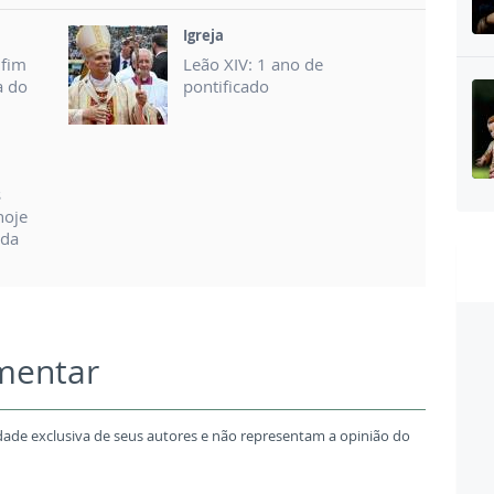
Igreja
nfim
Leão XIV: 1 ano de
a do
pontificado
s
hoje
 da
omentar
dade exclusiva de seus autores e não representam a opinião do