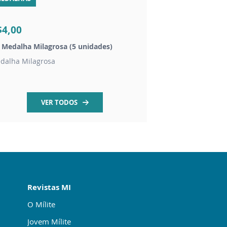
$4,00
R$20,00
t Medalha Milagrosa (5 unidades)
Chaveiro dezena São
dalha Milagrosa
contas em madeira 
VER TODOS
Revistas MI
O Mílite
Jovem Mílite