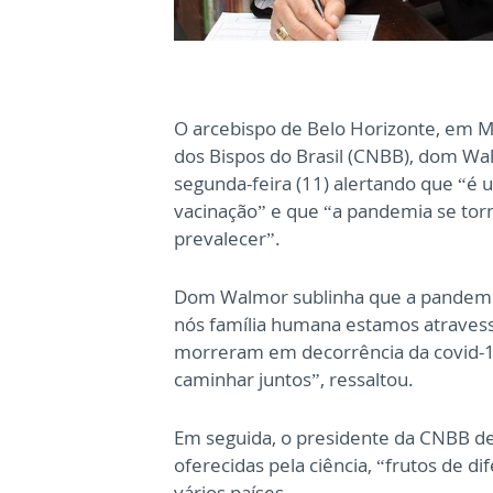
O arcebispo de Belo Horizonte, em Mi
dos Bispos do Brasil (CNBB), dom Wal
segunda-feira (11) alertando que “é 
vacinação” e que “a pandemia se tor
prevalecer”.
Dom Walmor sublinha que a pandemia
nós família humana estamos atravess
morreram em decorrência da covid-19
caminhar juntos”, ressaltou.
Em seguida, o presidente da CNBB des
oferecidas pela ciência, “frutos de di
vários países.