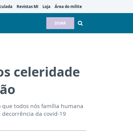
culada
Revistas MI
Loja
Área do mílite
DOAR
s celeridade
ção
o que todos nós família humana
 decorrência da covid-19