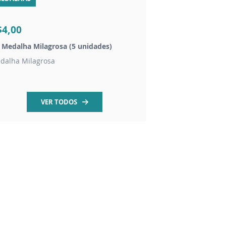
$4,00
R$14,00
t Medalha Milagrosa (5 unidades)
Vela São Maximilian
dalha Milagrosa
Vela branca 7 dias
VER TODOS