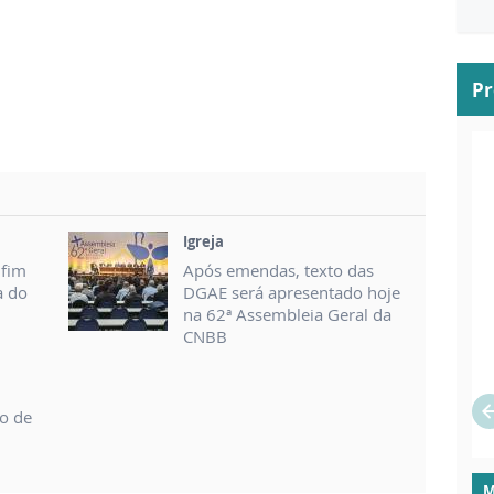
P
Igreja
nfim
Após emendas, texto das
a do
DGAE será apresentado hoje
na 62ª Assembleia Geral da
CNBB
so de
M