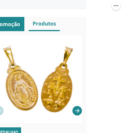
Produtos
romoção
EDALHAS
VELAS