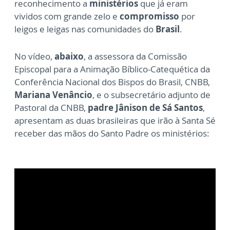
reconhecimento a
ministérios
que já eram
vividos com grande zelo e
compromisso
por
leigos e leigas nas comunidades do
Brasil
.
No vídeo,
abaixo
, a assessora da Comissão
Episcopal para a Animação Bíblico-Catequética da
Conferência Nacional dos Bispos do Brasil, CNBB,
Mariana Venâncio
, e o subsecretário adjunto de
Pastoral da CNBB,
padre Jânison de Sá Santos
,
apresentam as duas brasileiras que irão à Santa Sé
receber das mãos do Santo Padre os ministérios: