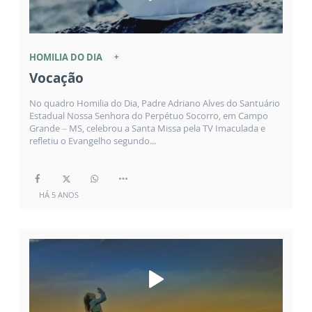
HOMILIA DO DIA
Vocação
No quadro Homilia do Dia, Padre Adriano Alves do Santuário
Estadual Nossa Senhora do Perpétuo Socorro, em Campo
Grande – MS, celebrou a Santa Missa pela TV Imaculada e
refletiu o Evangelho segundo...
HÁ 5 ANOS