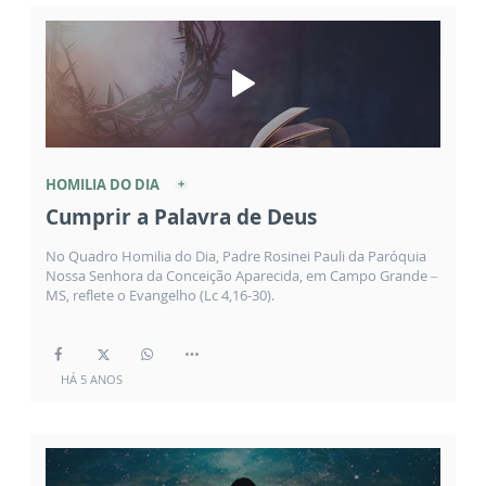
HOMILIA DO DIA
Cumprir a Palavra de Deus
No Quadro Homilia do Dia, Padre Rosinei Pauli da Paróquia
Nossa Senhora da Conceição Aparecida, em Campo Grande –
MS, reflete o Evangelho (Lc 4,16-30).
HÁ 5 ANOS