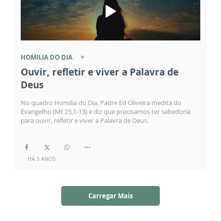
HOMILIA DO DIA
Ouvir, refletir e viver a Palavra de
Deus
No quadro Homilia do Dia, Padre Ed Oliveira medita do
Evangelho (Mt 25,1-13) e diz que precisamos ter sabedoria
para ouvir, refletir e viver a Palavra de Deus.
HÁ 5 ANOS
Carregar Mais