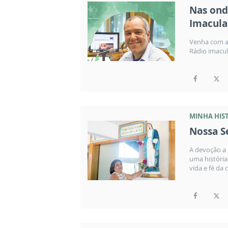
Nas ond
Imacul
Venha com a 
Rádio imacul
MINHA HIST
Nossa S
A devoção a 
uma história
vida e fé da