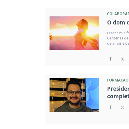
COLABORA
O dom d
Dizer sim a f
Centenas de 
de amor e bê
FORMAÇÃO
Preside
complet