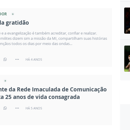
DOR
a gratidão
é e a evangelização é também acreditar, confiar e realizar.
milites dizem sim a missão da MI, compartilham suas histórias
nçãos todos os dias por meio das ondas...
HÁ 4 ANOS
nte da Rede Imaculada de Comunicação
a 25 anos de vida consagrada
HÁ 5 ANOS