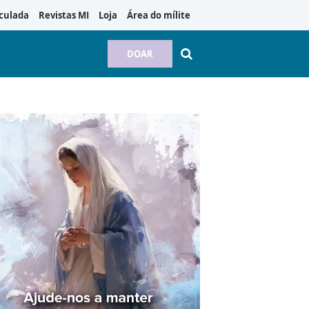
culada
Revistas MI
Loja
Área do mílite
DOAR