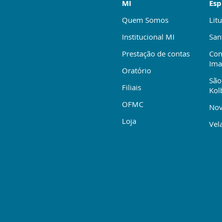
MI
Esp
Quem Somos
Litu
Institucional MI
San
Prestação de contas
Con
Ima
Oratório
São
Filiais
Kol
OFMC
Nov
Loja
Vela