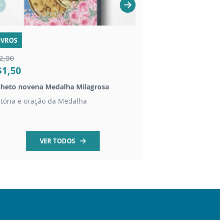
IVROS
IMAGEM
2,00
$1,50
R$95,00
lheto novena Medalha Milagrosa
Imagem Nossa Senho
stória e oração da Medalha
Resina - 20cm
VER TODOS