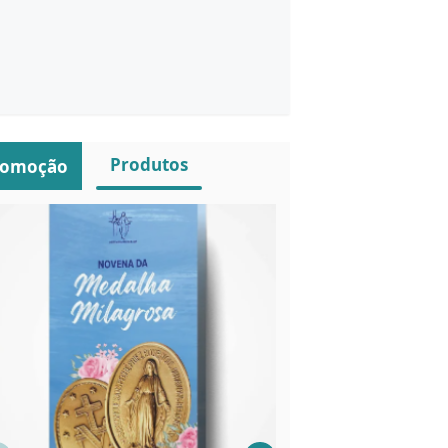
Produtos
romoção