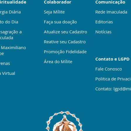
iritualidade
Colaborador
Comunicação
rgia Diária
Seja Mílite
Rede Imaculada
to do Dia
Faça sua doação
Editorias
sagração a
Atualize seu Cadastro
Notícias
culada
Reative seu Cadastro
 Maximiliano
Promoção Fidelidade
be
Contato e LGPD
Área do Mílite
enas
Fale Conosco
 Virtual
Politica de Privac
Contato: lgpd@mi