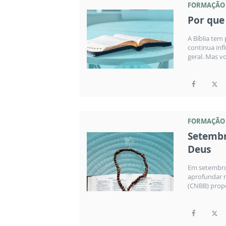
FORMAÇÃO
Por que 
A Bíblia tem
continua inf
geral. Mas vo
FORMAÇÃO
Setembr
Deus
Em setembro
aprofundar n
(CNBB) propô