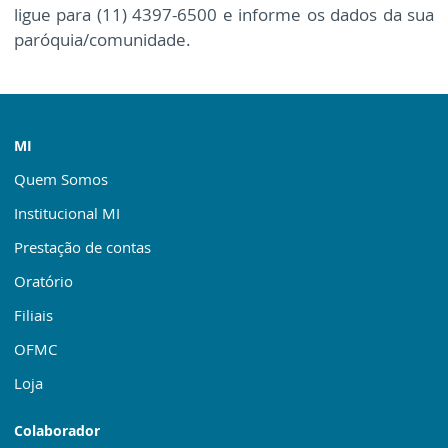
ligue para (11) 4397-6500 e informe os dados da sua
paróquia/comunidade.
MI
Quem Somos
Institucional MI
Prestação de contas
Oratório
Filiais
OFMC
Loja
Colaborador