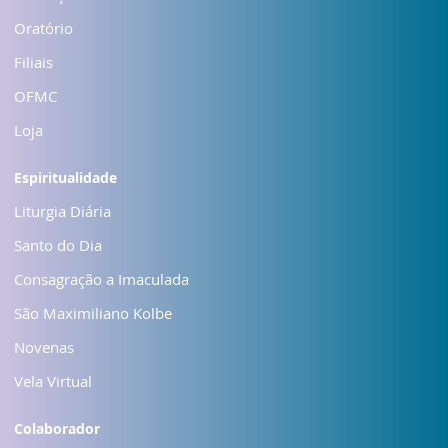
Oratório
Filiais
OFMC
Loja
Espiritualidade
Liturgia Diária
Santo do Dia
Consagração a Imaculada
São Maximiliano Kolbe
Novenas
Vela Virtual
Colaborador