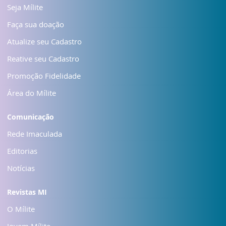
Seja Mílite
Faça sua doação
Atualize seu Cadastro
Reative seu Cadastro
Promoção Fidelidade
Área do Mílite
Comunicação
Rede Imaculada
Editorias
Notícias
Revistas MI
O Mílite
Jovem Mílite