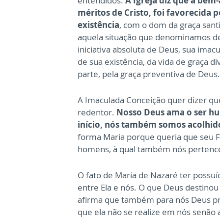
entendidos.
A Igreja diz que a bem
méritos de Cristo, foi favorecida 
existência
, com o dom da graça san
aquela situação que denominamos de 
iniciativa absoluta de Deus, sua imac
de sua existência, da vida de graça d
parte, pela graça preventiva de Deus.
A Imaculada Conceição quer dizer q
redentor.
Nosso Deus ama o ser hu
início, nós também somos acolhid
forma Maria porque queria que seu
homens, à qual também nós pertence
O fato de Maria de Nazaré ter possuí
entre Ela e nós. O que Deus destino
afirma que também para nós Deus pro
que ela não se realize em nós senão 