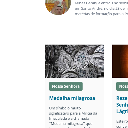
Minas Gerais, e entrou no semi
em Santo André, no dia 23 de 
matérias de formação para o Po
Nossa Senhora
Noss
Medalha milagrosa
Reze
Senh
Um símbolo muito
Lágr
significativo para a Milícia da
Imaculada é a chamada
Este ro
“Medalha milagrosa” que
conver