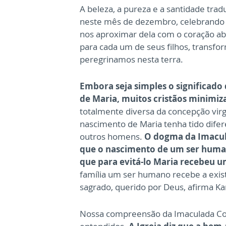
A beleza, a pureza e a santidade tra
neste mês de dezembro, celebrando 
nos aproximar dela com o coração ab
para cada um de seus filhos, transf
peregrinamos nesta terra.
Embora seja simples o significad
de Maria, muitos cristãos minimi
totalmente diversa da concepção virgi
nascimento de Maria tenha tido difere
outros homens.
O dogma da Imacul
que o nascimento de um ser human
que para evitá-lo Maria recebeu u
família um ser humano recebe a exis
sagrado, querido por Deus, afirma Kar
Nossa compreensão da Imaculada Con