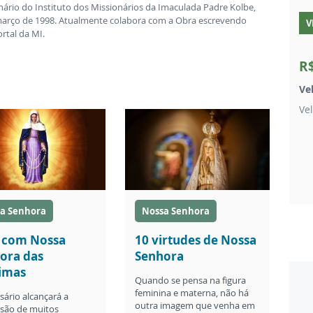
nário do Instituto dos Missionários da Imaculada Padre Kolbe,
março de 1998. Atualmente colabora com a Obra escrevendo
V
rtal da MI.
R
Ve
Ve
a Senhora
Nossa Senhora
 com Nossa
10 virtudes de Nossa
ora das
Senhora
imas
Quando se pensa na figura
feminina e materna, não há
sário alcançará a
outra imagem que venha em
são de muitos