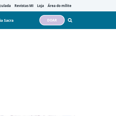
culada
Revistas MI
Loja
Área do mílite
ia Sacra
DOAR