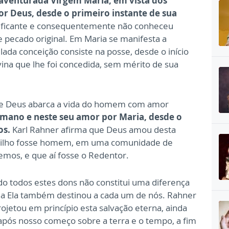
-aventurada Virgem Maria, em vista dos
por Deus, desde o primeiro instante de sua
tificante e consequentemente não conheceu
pecado original. Em Maria se manifesta a
ulada conceição consiste na posse, desde o início
ivina que lhe foi concedida, sem mérito de sua
ue Deus abarca a vida do homem com amor
mano e neste seu amor por Maria, desde o
os.
Karl Rahner afirma que Deus amou desta
 Filho fosse homem, em uma comunidade de
mos, e que aí fosse o Redentor.
do todos estes dons não constitui uma diferença
u a Ela também destinou a cada um de nós. Rahner
jetou em princípio esta salvação eterna, ainda
após nosso começo sobre a terra e o tempo, a fim