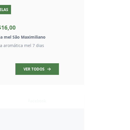
ELAS
LIVROS
R$120,00
$16,00
R$50,00
la mel São Maximiliano
Livro Escritos de Sã
la aromática mel 7 dias
Inédito! Mais de 2 mi
VER TODOS
Facebook