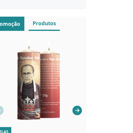
Produtos
romoção
ELAS
VELAS