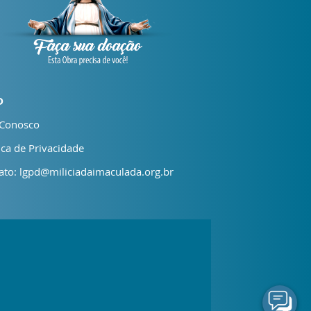
D
 Conosco
ica de Privacidade
ato: lgpd@miliciadaimaculada.org.br