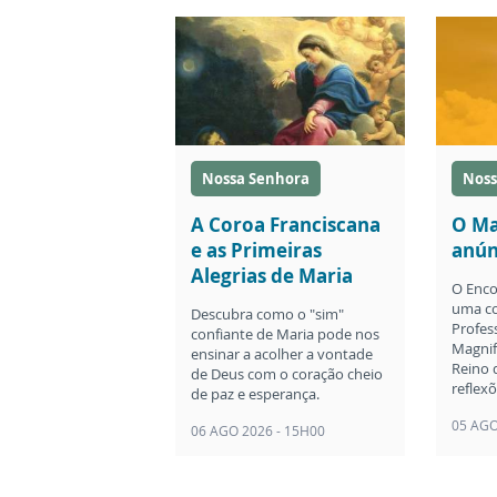
Nossa Senhora
Noss
A Coroa Franciscana
O Ma
e as Primeiras
anún
Alegrias de Maria
O Enco
uma co
Descubra como o "sim"
Profes
confiante de Maria pode nos
Magnif
ensinar a acolher a vontade
Reino 
de Deus com o coração cheio
reflex
de paz e esperança.
05 AGO
06 AGO 2026 - 15H00