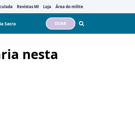
culada
Revistas MI
Loja
Área do mílite
ia Sacra
DOAR
ria nesta