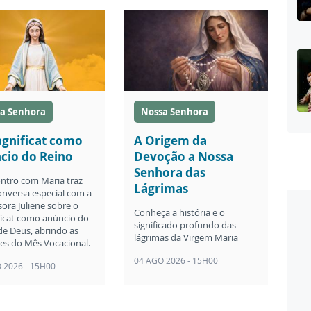
a Senhora
Nossa Senhora
gnificat como
A Origem da
cio do Reino
Devoção a Nossa
Senhora das
ntro com Maria traz
Lágrimas
nversa especial com a
sora Juliene sobre o
Conheça a história e o
icat como anúncio do
significado profundo das
de Deus, abrindo as
lágrimas da Virgem Maria
ões do Mês Vocacional.
04 AGO 2026 - 15H00
 2026 - 15H00