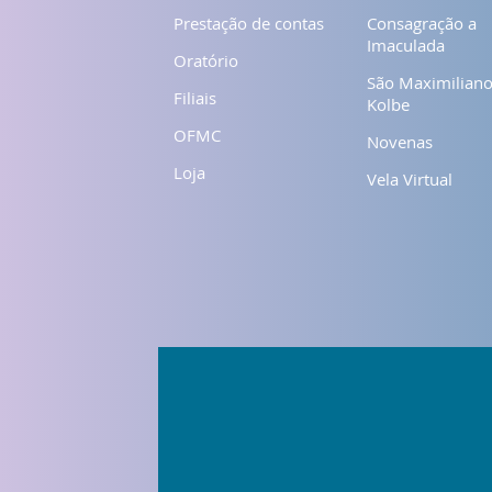
Prestação de contas
Consagração a
Imaculada
Oratório
São Maximilian
Filiais
Kolbe
OFMC
Novenas
Loja
Vela Virtual