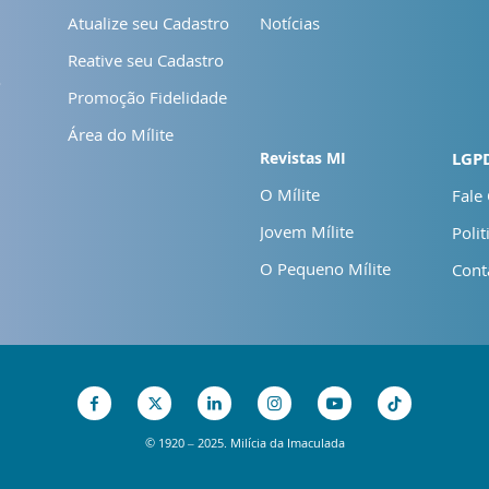
Atualize seu Cadastro
Notícias
Reative seu Cadastro
o
Promoção Fidelidade
Área do Mílite
Revistas MI
LGP
O Mílite
Fale
Jovem Mílite
Polit
O Pequeno Mílite
Cont
© 1920 – 2025. Milícia da Imaculada