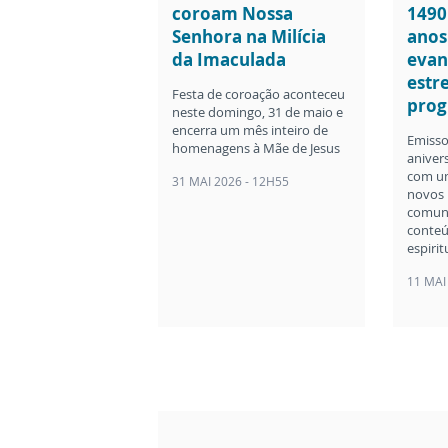
coroam Nossa
1490
Senhora na Milícia
anos
da Imaculada
evan
estr
Festa de coroação aconteceu
pro
neste domingo, 31 de maio e
encerra um mês inteiro de
Emiss
homenagens à Mãe de Jesus
aniver
com um
31 MAI 2026 - 12H55
novos 
comuni
conteú
espirit
11 MAI