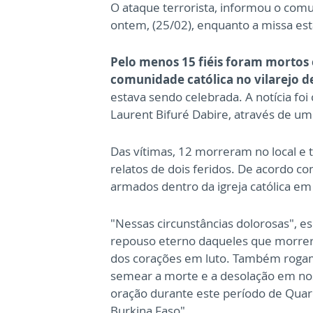
O ataque terrorista, informou o com
ontem, (25/02), enquanto a missa es
Pelo menos 15 fiéis foram mortos 
comunidade católica no vilarejo d
estava sendo celebrada. A notícia fo
Laurent Bifuré Dabire, através de u
Das vítimas, 12 morreram no local e
relatos de dois feridos. De acordo c
armados dentro da igreja católica em
"Nessas circunstâncias dolorosas", e
repouso eterno daqueles que morrera
dos corações em luto. Também rogam
semear a morte e a desolação em nos
oração durante este período de Quar
Burkina Faso".