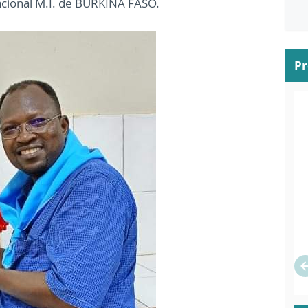
cional M.I. de BURKINA FASO.
P