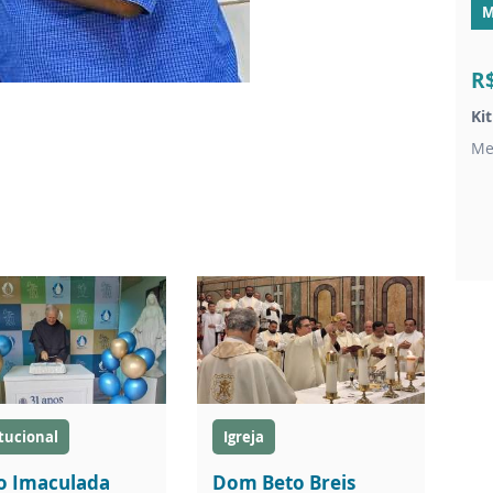
M
R
Ki
Me
itucional
Igreja
o Imaculada
Dom Beto Breis