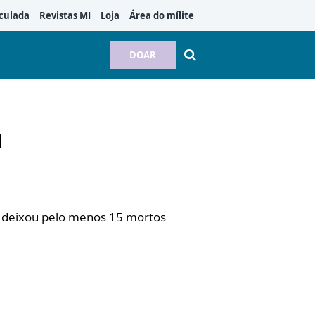
culada
Revistas MI
Loja
Área do mílite
DOAR
a
e deixou pelo menos 15 mortos