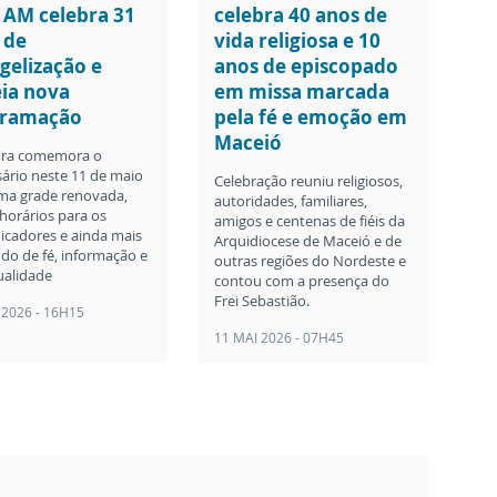
 AM celebra 31
celebra 40 anos de
 de
vida religiosa e 10
gelização e
anos de episcopado
eia nova
em missa marcada
gramação
pela fé e emoção em
Maceió
ora comemora o
sário neste 11 de maio
Celebração reuniu religiosos,
a grade renovada,
autoridades, familiares,
horários para os
amigos e centenas de fiéis da
cadores e ainda mais
Arquidiocese de Maceió e de
do de fé, informação e
outras regiões do Nordeste e
ualidade
contou com a presença do
Frei Sebastião.
 2026 - 16H15
11 MAI 2026 - 07H45