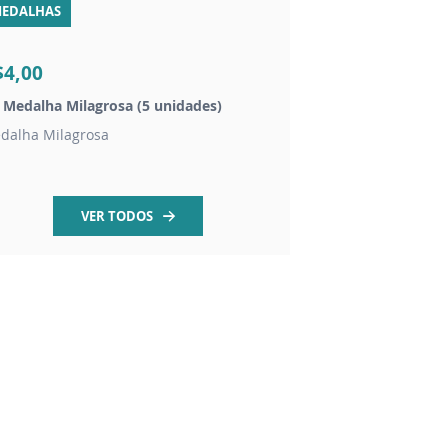
EDALHAS
TERÇOS
$4,00
R$15,00
t Medalha Milagrosa (5 unidades)
Coroa de oração a S
dalha Milagrosa
acompanha folheto o
VER TODOS