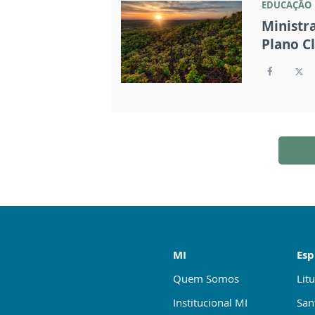
EDUCAÇÃO
Ministr
Plano C
MI
Esp
Quem Somos
Litu
Institucional MI
San