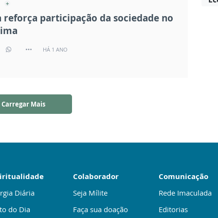
a reforça participação da sociedade no
lima
HÁ 1 ANO
Carregar Mais
iritualidade
Colaborador
Comunicação
rgia Diária
Seja Mílite
Rede Imaculada
to do Dia
Faça sua doação
Editorias