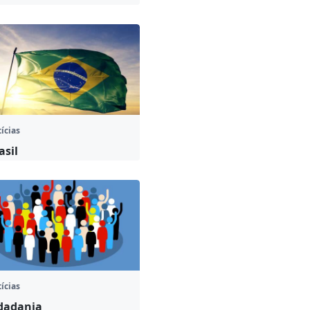
ícias
asil
ícias
dadania