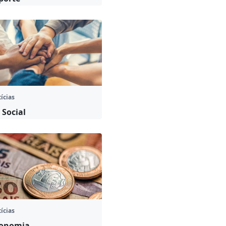
ícias
 Social
ícias
onomia