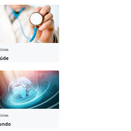
ícias
úde
ícias
undo