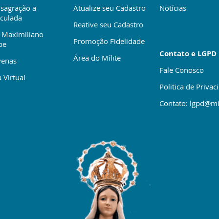
sagração a
Atualize seu Cadastro
Notícias
culada
Reative seu Cadastro
 Maximiliano
Promoção Fidelidade
be
Contato e LGPD
Área do Mílite
enas
Fale Conosco
 Virtual
Politica de Privac
Contato: lgpd@mi