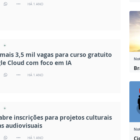
HÁ 1 ANO
mais 3,5 mil vagas para curso gratuito
Not
le Cloud com foco em IA
Br
HÁ 1 ANO
abre inscrições para projetos culturais
as audiovisuais
Not
Ci
HÁ 1 ANO