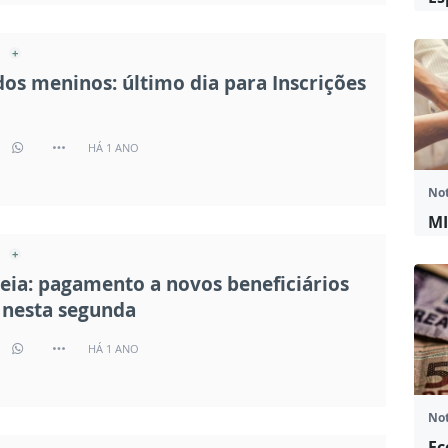
dos meninos: último dia para Inscrições
HÁ 1 ANO
Not
MI
eia: pagamento a novos beneficiários
nesta segunda
HÁ 1 ANO
Not
Ec