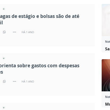
agas de estágio e bolsas são de até
il
HÁ 1 ANO
Not
Sa
orienta sobre gastos com despesas
es
HÁ 1 ANO
Not
M