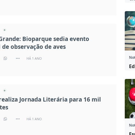
rande: Bioparque sedia evento
 de observação de aves
Not
HÁ 1 ANO
Ed
realiza Jornada Literária para 16 mil
tes
HÁ 1 ANO
Not
Es