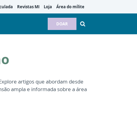
culada
Revistas MI
Loja
Área do mílite
DOAR
ão
 Explore artigos que abordam desde
são ampla e informada sobre a área