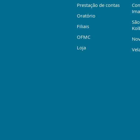
Prestação de contas
Con
Ima
Oratório
São
Filiais
Kol
OFMC
Nov
Loja
Vela