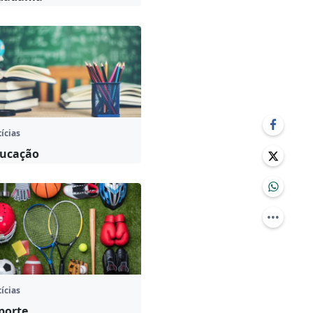
ícias
ucação
ícias
porte