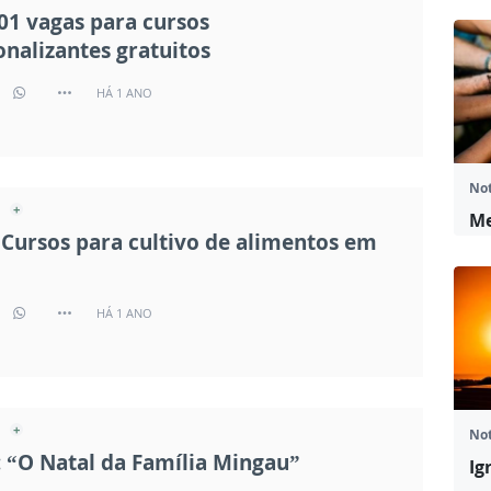
01 vagas para cursos
onalizantes gratuitos
HÁ 1 ANO
Not
Me
: Cursos para cultivo de alimentos em
HÁ 1 ANO
Not
: “O Natal da Família Mingau”
Ig