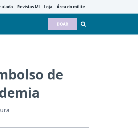
culada
Revistas MI
Loja
Área do mílite
DOAR
embolso de
ndemia
tura