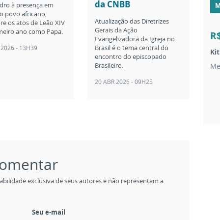
da CNBB
dro à presença em
M
o povo africano,
Atualização das Diretrizes
re os atos de Leão XIV
Gerais da Ação
meiro ano como Papa.
R
Evangelizadora da Igreja no
Brasil é o tema central do
 2026 - 13H39
Ki
encontro do episcopado
Brasileiro.
Me
20 ABR 2026 - 09H25
 comentar
abilidade exclusiva de seus autores e não representam a
Seu e-mail