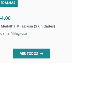
EDALHAS
CHAVEIROS
$4,00
R$20,00
t Medalha Milagrosa (5 unidades)
Chaveiro dezena São
dalha Milagrosa
contas em madeira 
VER TODOS