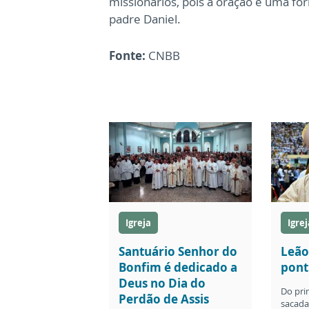
missionários, pois a oração é uma fo
padre Daniel.
Fonte:
CNBB
Igreja
Igrej
Santuário Senhor do
Leão
Bonfim é dedicado a
pont
Deus no Dia do
Do pri
Perdão de Assis
sacada 