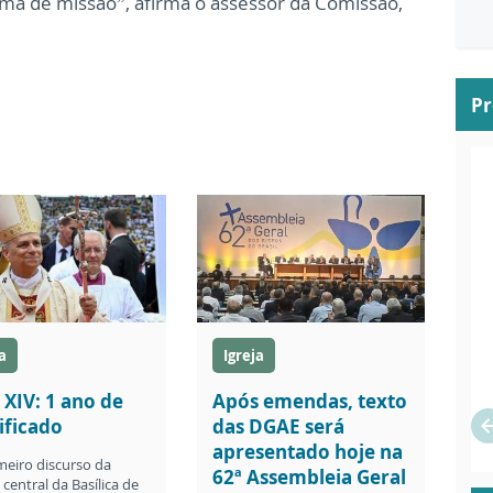
rma de missão”, afirma o assessor da Comissão,
P
a
Igreja
 XIV: 1 ano de
Após emendas, texto
ificado
das DGAE será
apresentado hoje na
meiro discurso da
62ª Assembleia Geral
central da Basílica de