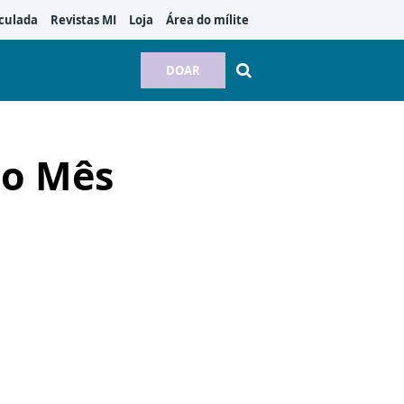
culada
Revistas MI
Loja
Área do mílite
DOAR
ao Mês