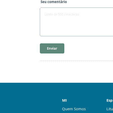
Seu comentário
Enviar
MI
Esp
Quem Somos
Litu