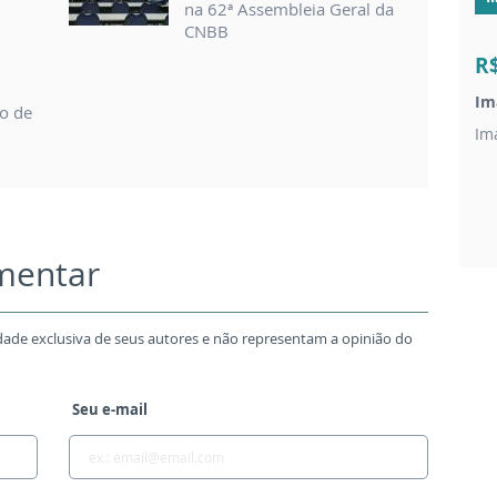
na 62ª Assembleia Geral da
CNBB
R
Im
so de
Im
omentar
dade exclusiva de seus autores e não representam a opinião do
Seu e-mail