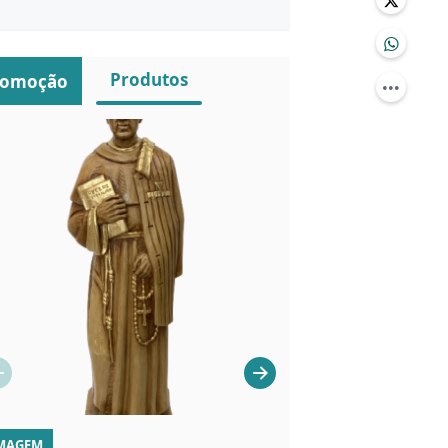
Produtos
romoção
MAGEM
LIVROS