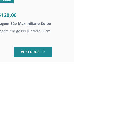
R$120,00
$120,00
R$50,00
agem São Maximiliano Kolbe
Livro Escritos de Sã
agem em gesso pintado 30cm
Inédito! Mais de 2 mi
VER TODOS