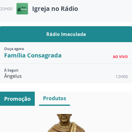
Igreja no Rádio
20H00
Rádio Imaculada
Ouça agora
Família Consagrada
AO VIVO
À Seguir
Ângelus
12H00
Produtos
Promoção