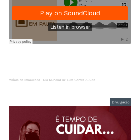
Milícia da Imaculada
·
Dia Mundial De Luta Contra A Aids
Divulgação