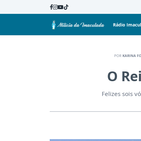
Rádio Imacu
POR
KARINA F
O Re
Felizes sois 