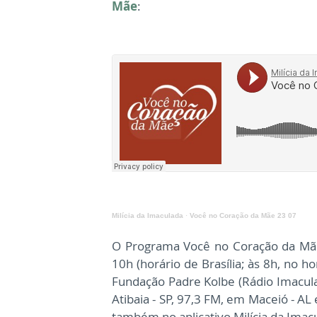
Mãe
:
Milícia da Imaculada
·
Você no Coração da Mãe 23 07
O Programa Você no Coração da Mãe 
10h (horário de Brasília; às 8h, no 
Fundação Padre Kolbe (Rádio Imacul
Atibaia - SP, 97,3 FM, em Maceió - A
também no aplicativo Milícia da Imacu