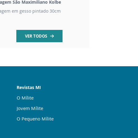
agem São Maximiliano Kolbe
Livro Escritos de Sã
agem em gesso pintado 30cm
Inédito! Mais de 2 mi
VER TODOS
Revistas MI
O Mílite
Jovem Mílite
O Pequeno Mílite