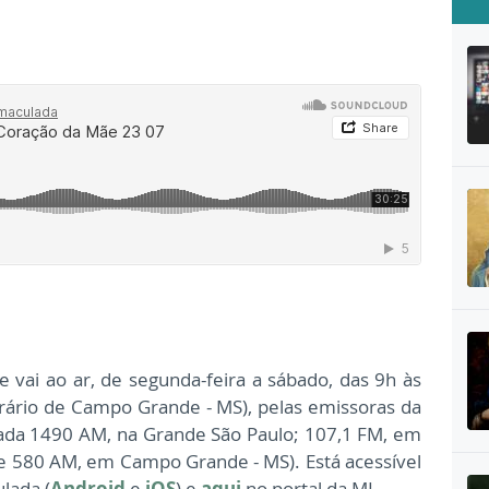
vai ao ar, de segunda-feira a sábado, das 9h às
horário de Campo Grande - MS), pelas emissoras da
ada 1490 AM, na Grande São Paulo; 107,1 FM, em
L e 580 AM, em Campo Grande - MS). Está acessível
lada (
Android
e
iOS
) e
aqui
no portal da MI.