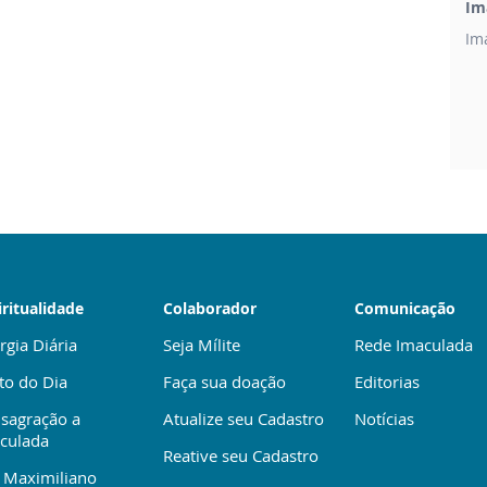
Im
Im
iritualidade
Colaborador
Comunicação
rgia Diária
Seja Mílite
Rede Imaculada
to do Dia
Faça sua doação
Editorias
sagração a
Atualize seu Cadastro
Notícias
culada
Reative seu Cadastro
 Maximiliano