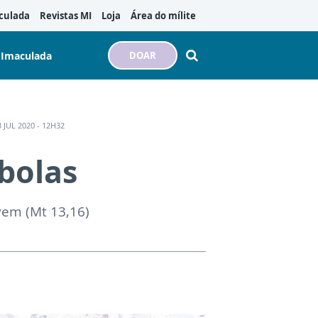
culada
Revistas MI
Loja
Área do mílite
 Imaculada
DOAR
JUL 2020 - 12H32
bolas
vem (Mt 13,16)