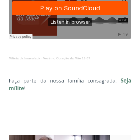
Milícia da Imaculada
·
Você no Coração da Mãe 16 07
Faça parte da nossa família consagrada:
Seja
mílite
!