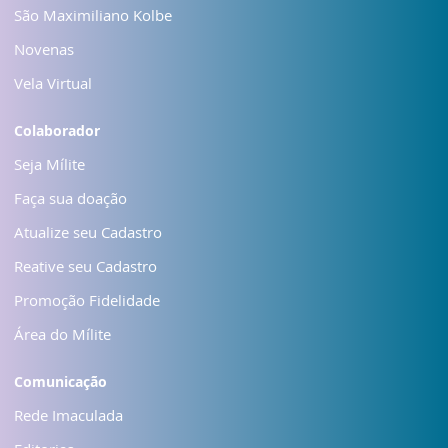
São Maximiliano Kolbe
Novenas
Vela Virtual
Colaborador
Seja Mílite
Faça sua doação
Atualize seu Cadastro
Reative seu Cadastro
Promoção Fidelidade
Área do Mílite
Comunicação
Rede Imaculada