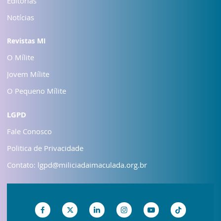
Editorias
Notícias
Revistas MI
O Mílite
Jovem Mílite
O Pequeno Mílite
LGPD
Fale Conosco
Politica de Privacidade
Contato: lgpd@miliciadaimaculada.org.br