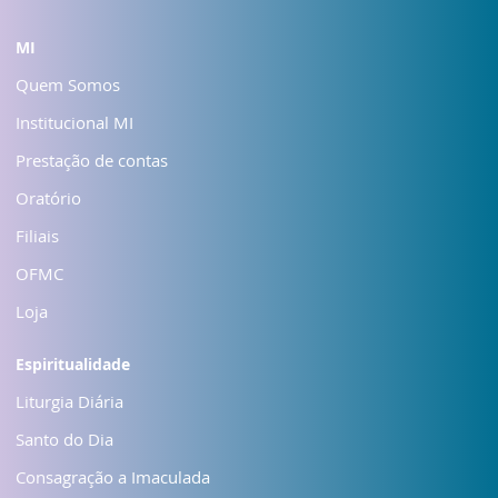
MI
Quem Somos
Institucional MI
Prestação de contas
Oratório
Filiais
OFMC
Loja
Espiritualidade
Liturgia Diária
Santo do Dia
Consagração a Imaculada