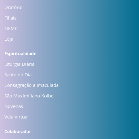
Oratório
Filiais
OFMC
Loja
Espiritualidade
Liturgia Diária
Santo do Dia
Consagração a Imaculada
São Maximiliano Kolbe
Novenas
Vela Virtual
Colaborador