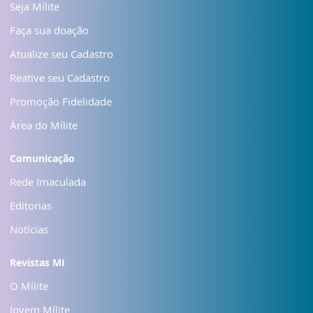
Seja Mílite
Faça sua doação
Atualize seu Cadastro
Reative seu Cadastro
Promoção Fidelidade
Área do Mílite
Comunicação
Rede Imaculada
Editorias
Notícias
Revistas MI
O Mílite
Jovem Mílite