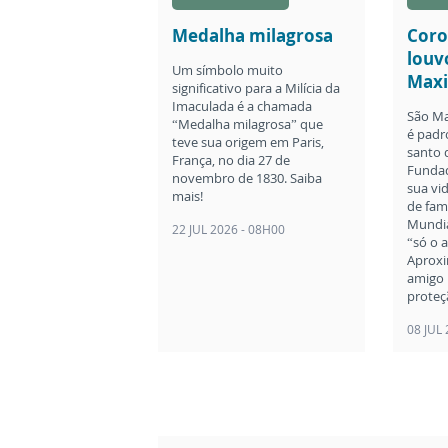
Medalha milagrosa
Coro
louv
Um símbolo muito
Maxi
significativo para a Milícia da
Imaculada é a chamada
São Ma
“Medalha milagrosa” que
é padro
teve sua origem em Paris,
santo 
França, no dia 27 de
Fundad
novembro de 1830. Saiba
sua vi
mais!
de fam
Mundia
22 JUL 2026 - 08H00
“só o 
Aproxi
amigo 
proteç
08 JUL