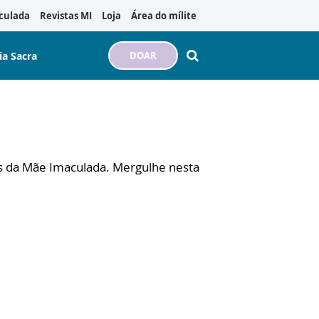
culada
Revistas MI
Loja
Área do mílite
ia Sacra
DOAR
s da Mãe Imaculada. Mergulhe nesta