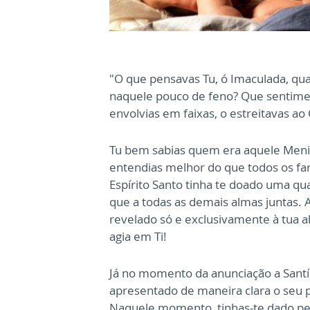
"O que pensavas Tu, ó Imaculada, qua
naquele pouco de feno? Que sentim
envolvias em faixas, o estreitavas ao
Tu bem sabias quem era aquele Menin
entendias melhor do que todos os fa
Espírito Santo tinha te doado uma q
que a todas as demais almas juntas.
A
revelado só e exclusivamente
à tua a
agia em Ti!
Já no momento da anunciação a Sant
apresentado de maneira clara o seu 
Naquele momento, tinhas-te dado p