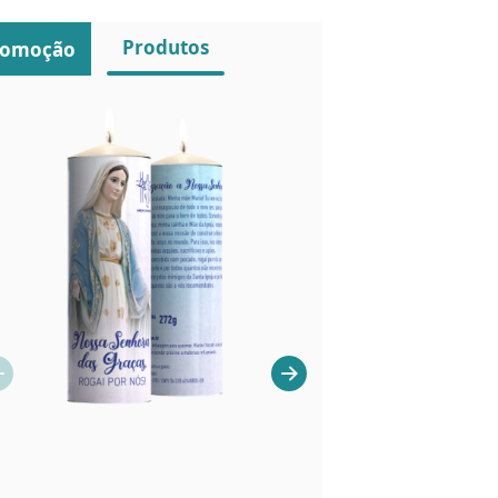
Produtos
romoção
MEDALHAS