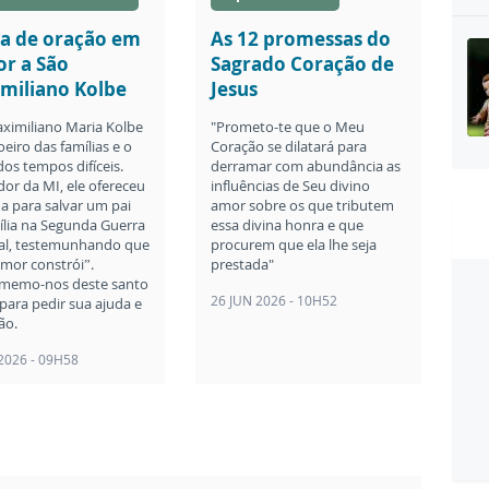
a de oração em
As 12 promessas do
or a São
Sagrado Coração de
miliano Kolbe
Jesus
ximiliano Maria Kolbe
"Prometo-te que o Meu
eiro das famílias e o
Coração se dilatará para
dos tempos difíceis.
derramar com abundância as
or da MI, ele ofereceu
influências de Seu divino
da para salvar um pai
amor sobre os que tributem
ília na Segunda Guerra
essa divina honra e que
l, testemunhando que
procurem que ela lhe seja
amor constrói”.
prestada"
memo-nos deste santo
26 JUN 2026 - 10H52
para pedir sua ajuda e
ão.
 2026 - 09H58