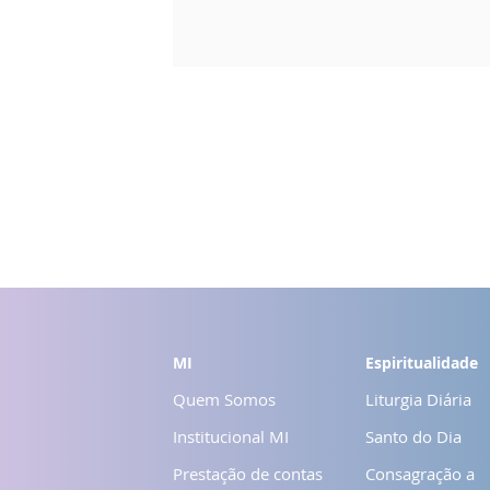
MI
Espiritualidade
Quem Somos
Liturgia Diária
Institucional MI
Santo do Dia
Prestação de contas
Consagração a