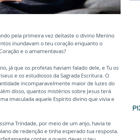
ndo pela primeira vez deitaste o
divino Menino
entos inundavam o
teu coração enquanto o
 Coração e o
amamentavas?
o, já que os profetas haviam falado
dele, e Tu os
riseus e os estudiosos
da Sagrada Escritura. O
uantidade
incomparavelmente maior de luzes do
lém disso, quantos mistérios sobre Jesus terá
lma imaculada aquele Espírito divino que vivia e
íssima Trindade, por meio de um
anjo, havia te
plano de redenção e tinha
esperado tua resposta.
erfeitamente
contas a quem davas o teu