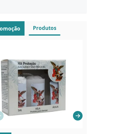
Produtos
romoção