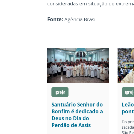
consideradas em situação de extrema
Fonte:
Agência Brasil
Igreja
Igrej
Santuário Senhor do
Leão
Bonfim é dedicado a
pont
Deus no Dia do
Do pri
Perdão de Assis
sacada 
São Pe