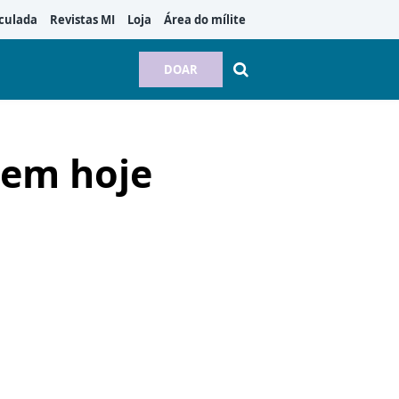
culada
Revistas MI
Loja
Área do mílite
DOAR
bem hoje