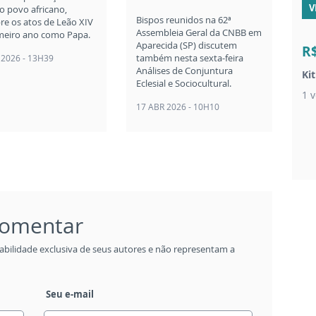
V
o povo africano,
Bispos reunidos na 62ª
re os atos de Leão XIV
Assembleia Geral da CNBB em
meiro ano como Papa.
Aparecida (SP) discutem
R
também nesta sexta-feira
 2026 - 13H39
Análises de Conjuntura
Ki
Eclesial e Sociocultural.
1 v
17 ABR 2026 - 10H10
 comentar
abilidade exclusiva de seus autores e não representam a
Seu e-mail