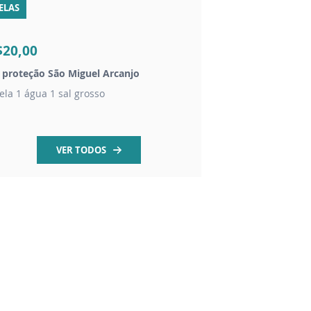
ELAS
CHAVEIROS
$20,00
R$20,00
t proteção São Miguel Arcanjo
Chaveiro dezena São
ela 1 água 1 sal grosso
contas em madeira 
VER TODOS