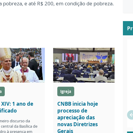
 pobreza, e até R$ 200, em condição de pobreza.
P
a
Igreja
 XIV: 1 ano de
CNBB inicia hoje
ificado
processo de
apreciação das
meiro discurso da
novas Diretrizes
central da Basílica de
Gerais
dro à presença em