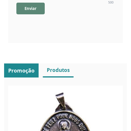
500
Enviar
Produtos
Promoção