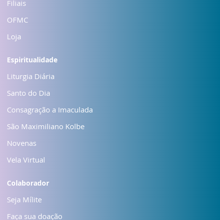
Filiais
OFMC
Loja
Espiritualidade
Liturgia Diária
Santo do Dia
Consagração a Imaculada
São Maximiliano Kolbe
Novenas
Vela Virtual
Colaborador
Seja Mílite
Faça sua doação