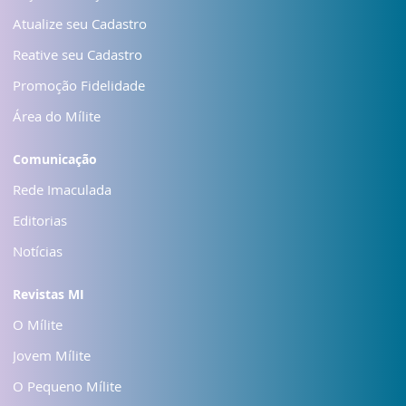
Atualize seu Cadastro
Reative seu Cadastro
Promoção Fidelidade
Área do Mílite
Comunicação
Rede Imaculada
Editorias
Notícias
Revistas MI
O Mílite
Jovem Mílite
O Pequeno Mílite