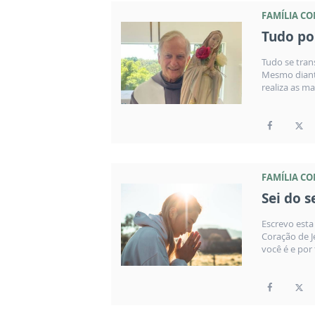
FAMÍLIA C
Tudo po
Tudo se tran
Mesmo diante
realiza as ma
FAMÍLIA C
Sei do 
Escrevo est
Coração de 
você é e por