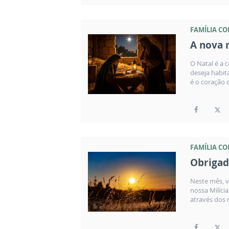
FAMÍLIA C
A nova 
O Natal é a 
deseja habit
é o coração 
FAMÍLIA C
Obrigad
Neste mês, v
nossa Milíci
através dos 