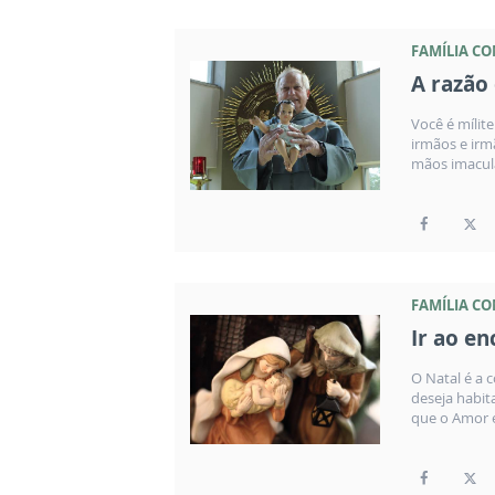
FAMÍLIA C
A razão
Você é mílit
irmãos e irm
mãos imacul
FAMÍLIA C
Ir ao en
O Natal é a 
deseja habita
que o Amor e