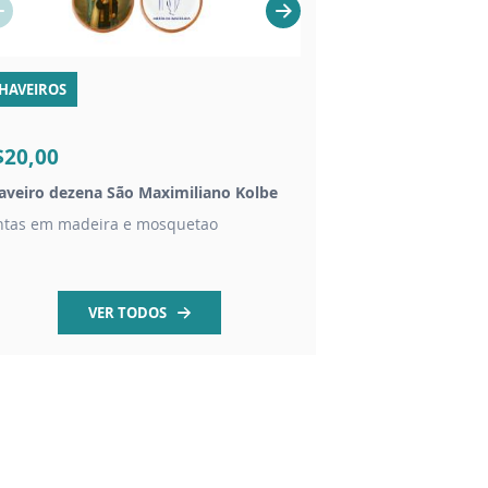
HAVEIROS
VELAS
$20,00
R$14,00
aveiro dezena São Maximiliano Kolbe
Vela São Maximilian
ntas em madeira e mosquetao
Vela branca 7 dias
VER TODOS