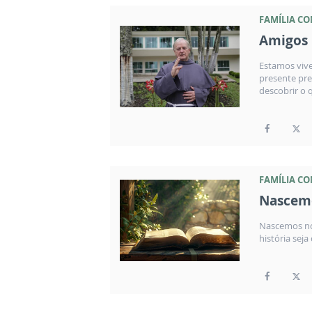
FAMÍLIA C
Amigos 
Estamos viv
presente pre
descobrir o 
FAMÍLIA C
Nascemo
Nascemos no
história sej