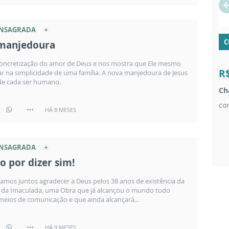
ONSAGRADA
C
manjedoura
concretização do amor de Deus e nos mostra que Ele mesmo
R
ar na simplicidade de uma família. A nova manjedoura de Jesus
de cada ser humano.
Ch
co
HÁ 8 MESES
ONSAGRADA
o por dizer sim!
amos juntos agradecer a Deus pelos 38 anos de existência da
a da Imaculada, uma Obra que já alcançou o mundo todo
meios de comunicação e que ainda alcançará...
HÁ 9 MESES