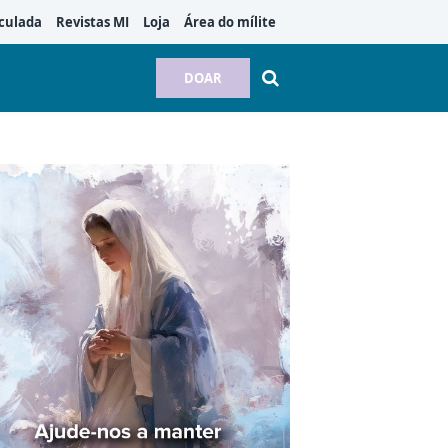
culada
Revistas MI
Loja
Área do mílite
DOAR