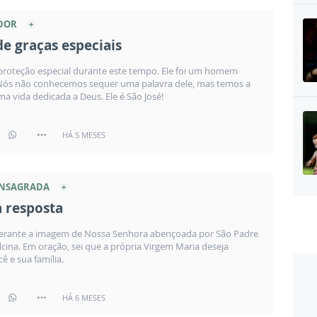
DOR
e graças especiais
roteção especial durante este tempo. Ele foi um homem
. Nós não conhecemos sequer uma palavra dele, mas temos a
ma vida dedicada a Deus. Ele é São José!
HÁ 5 MESES
ONSAGRADA
a resposta
perante a imagem de Nossa Senhora abençoada por São Padre
elcina. Em oração, sei que a própria Virgem Maria deseja
ê e sua família.
HÁ 6 MESES