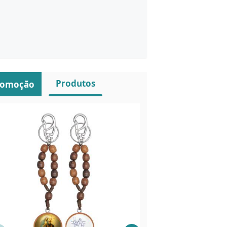
Produtos
romoção