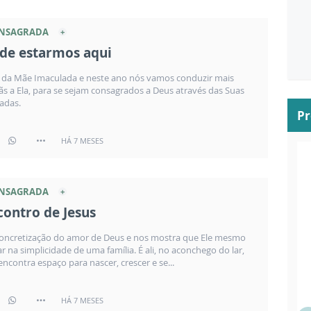
ONSAGRADA
 de estarmos aqui
e da Mãe Imaculada e neste ano nós vamos conduzir mais
ãs a Ela, para se sejam consagrados a Deus através das Suas
adas.
P
HÁ 7 MESES
ONSAGRADA
contro de Jesus
concretização do amor de Deus e nos mostra que Ele mesmo
r na simplicidade de uma família. É ali, no aconchego do lar,
ncontra espaço para nascer, crescer e se...
HÁ 7 MESES