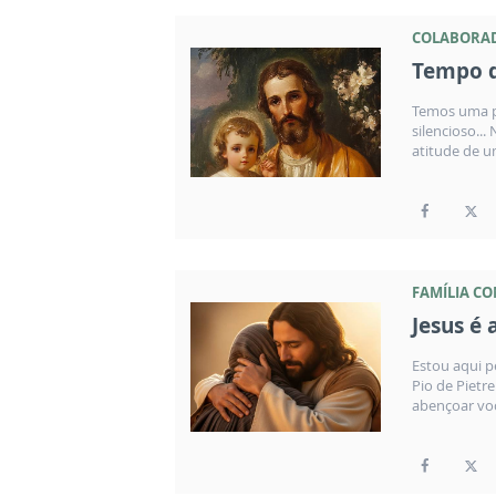
COLABORA
Tempo d
Temos uma p
silencioso..
atitude de u
FAMÍLIA C
Jesus é 
Estou aqui 
Pio de Pietr
abençoar voc