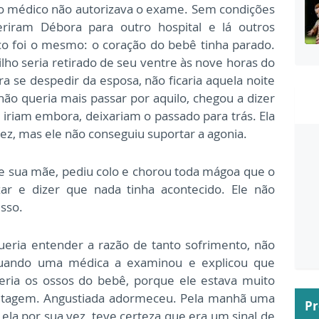
 o médico não autorizava o exame. Sem condições
feriram Débora para outro hospital e lá outros
o foi o mesmo: o coração do bebê tinha parado.
lho seria retirado de seu ventre às nove horas do
ra se despedir da esposa, não ficaria aquela noite
não queria mais passar por aquilo, chegou a dizer
iriam embora, deixariam o passado para trás. Ela
vez, mas ele não conseguiu suportar a agonia.
de sua mãe, pediu colo e chorou toda mágoa que o
ar e dizer que nada tinha acontecido. Ele não
isso.
ueria entender a razão de tanto sofrimento, não
quando uma médica a examinou e explicou que
eria os ossos do bebê, porque ele estava muito
etagem. Angustiada adormeceu. Pela manhã uma
P
la por sua vez, teve certeza que era um sinal de