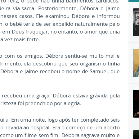
o feliz, o bebê não tinha batimentos cardíacos.
ira via-sacra. Posteriormente, Débora e Jaime
nesses casos. Ele examinou Débora e informou
, o bebê teria de ser expelido naturalmente pelo
a em Deus fraquejar, no entanto, o amor que unia
a vez mais forte.
 com os amigos, Débora sentiu-se muito mal e
frimento, ela descobriu que seu organismo tinha
e Débora e Jaime recebeu o nome de Samuel, que
l recebeu uma graça. Débora estava grávida pela
risteza foi preenchido por alegria.
quila. Em uma noite, logo após ter completado seis
i levada ao hospital. Era o começo de um aborto
como um filme sem fim. Débora sagrava muito e