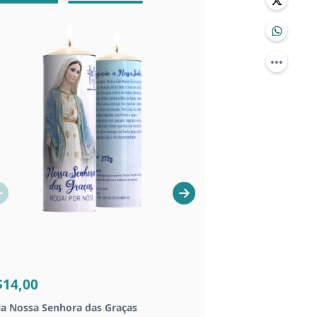
VELAS
$14,00
R$16,00
la Nossa Senhora das Graças
Vela mel Nossa Senh