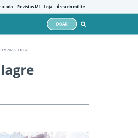
culada
Revistas MI
Loja
Área do mílite
DOAR
FEV 2020 - 11H54
lagre