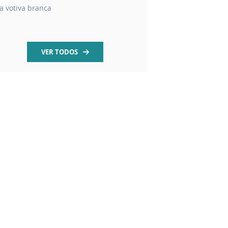
la votiva branca
Vela aromática mel 7
VER TODOS