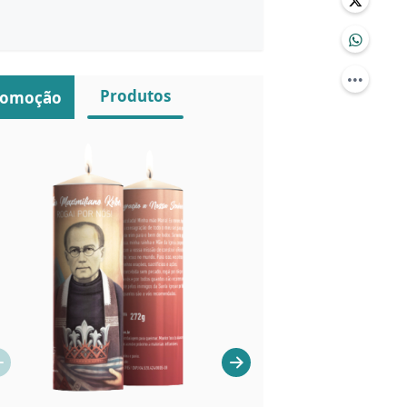
Produtos
romoção