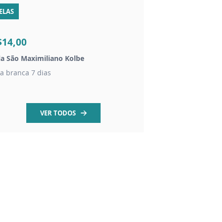
ELAS
LIVROS
R$2,00
$14,00
R$1,50
la São Maximiliano Kolbe
Folheto novena Meda
la branca 7 dias
História e oração da
VER TODOS