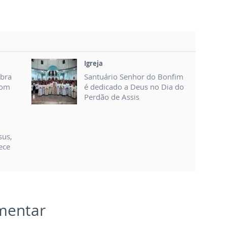
Igreja
ebra
Santuário Senhor do Bonfim
com
é dedicado a Deus no Dia do
Perdão de Assis
sus,
ece
omentar