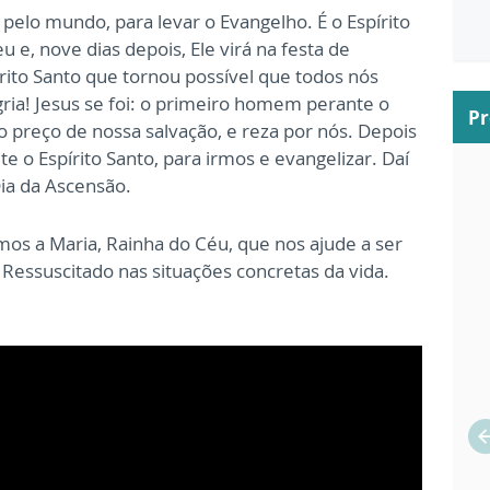
á pelo mundo, para levar o Evangelho. É o Espírito
 e, nove dias depois, Ele virá na festa de
rito Santo que tornou possível que todos nós
ria! Jesus se foi: o primeiro homem perante o
P
 o preço de nossa salvação, e reza por nós. Depois
te o Espírito Santo, para irmos e evangelizar. Daí
 Dia da Ascensão.
mos a Maria, Rainha do Céu, que nos ajude a ser
essuscitado nas situações concretas da vida.