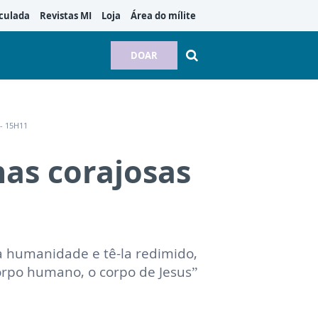
culada
Revistas MI
Loja
Área do mílite
DOAR
- 15H11
as corajosas
a humanidade e tê-la redimido,
corpo humano, o corpo de Jesus”