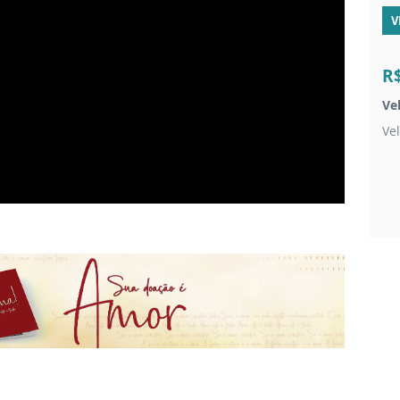
V
R
Ve
Ve