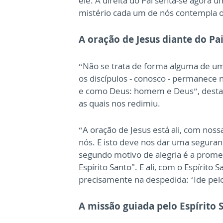
ele. À direita do Pai senta-se agora 
mistério cada um de nós contempla o 
A oração de Jesus diante do Pa
“Não se trata de forma alguma de 
os discípulos - conosco - permanece 
e como Deus: homem e Deus”, destaco
as quais nos redimiu.
“A oração de Jesus está ali, com nos
nós. E isto deve nos dar uma seguranç
segundo motivo de alegria é a promess
Espírito Santo". E ali, com o Espírit
precisamente na despedida: ‘Ide pel
A missão guiada pelo Espírito 