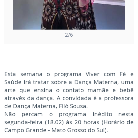
Filó Sousa - Professora de Dança Mate...
Claudia Pinho
mais
mais
2
/6
Esta semana o programa Viver com Fé e
Saúde irá tratar sobre a Dança Materna, uma
arte que ensina o contato mamãe e bebê
através da dança. A convidada é a professora
de Dança Materna, Filó Sousa.
Não percam o programa inédito nesta
segunda-feira (18.02) às 20 horas (Horário de
Campo Grande - Mato Grosso do Sul).