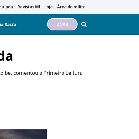
culada
Revistas MI
Loja
Área do mílite
ia Sacra
DOAR
da
Kolbe, comentou a Primeira Leitura