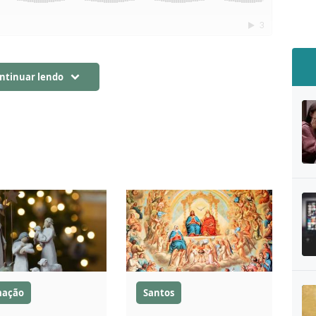
ntinuar lendo
mação
Santos