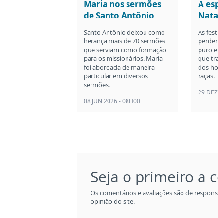
Maria nos sermões
A es
de Santo Antônio
Nata
Santo Antônio deixou como
As fes
herança mais de 70 sermões
perder
que serviam como formação
puro e
para os missionários. Maria
que tr
foi abordada de maneira
dos ho
particular em diversos
raças.
sermões.
29 DEZ
08 JUN 2026 - 08H00
Seja o primeiro a
Os comentários e avaliações são de respons
opinião do site.