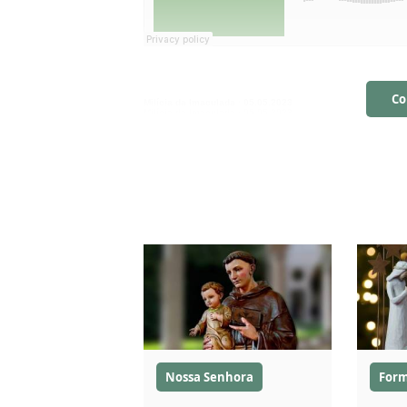
Co
Milícia da Imaculada
·
05.05.2023
Milícia da Imaculada
·
05.05.2023
Nossa Senhora
For