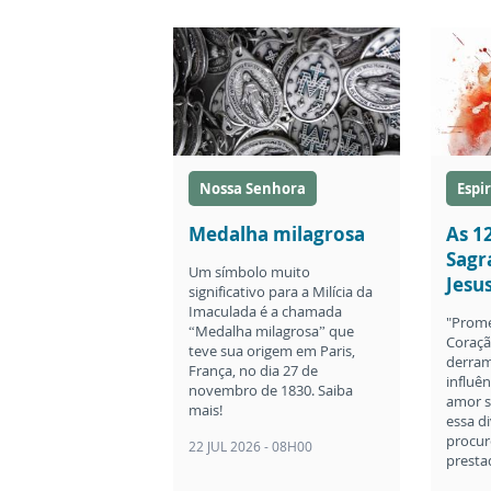
Nossa Senhora
Espi
Medalha milagrosa
As 1
Sagr
Um símbolo muito
Jesu
significativo para a Milícia da
Imaculada é a chamada
"Prome
“Medalha milagrosa” que
Coraçã
teve sua origem em Paris,
derram
França, no dia 27 de
influên
novembro de 1830. Saiba
amor s
mais!
essa d
procur
22 JUL 2026 - 08H00
presta