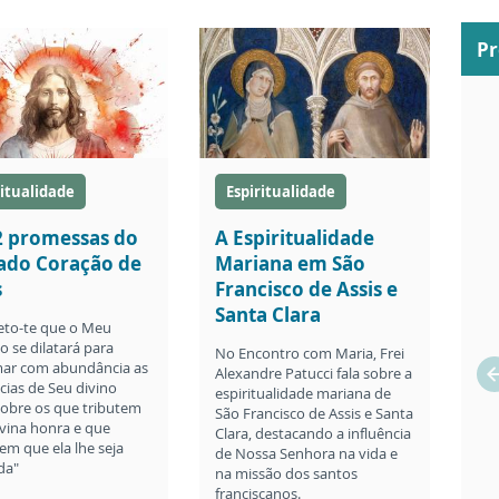
P
ritualidade
Espiritualidade
2 promessas do
A Espiritualidade
ado Coração de
Mariana em São
s
Francisco de Assis e
Santa Clara
to-te que o Meu
o se dilatará para
No Encontro com Maria, Frei
ar com abundância as
Alexandre Patucci fala sobre a
cias de Seu divino
espiritualidade mariana de
obre os que tributem
São Francisco de Assis e Santa
ivina honra e que
Clara, destacando a influência
em que ela lhe seja
de Nossa Senhora na vida e
da"
na missão dos santos
franciscanos.