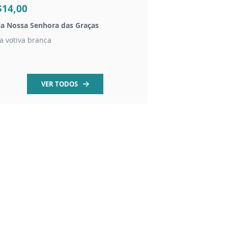
$14,00
R$120,00
la Nossa Senhora das Graças
Imagem São Maximil
la votiva branca
Imagem em gesso pi
VER TODOS