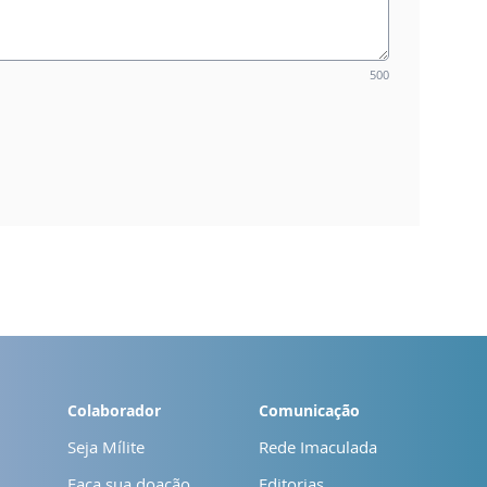
500
Colaborador
Comunicação
Seja Mílite
Rede Imaculada
Faça sua doação
Editorias