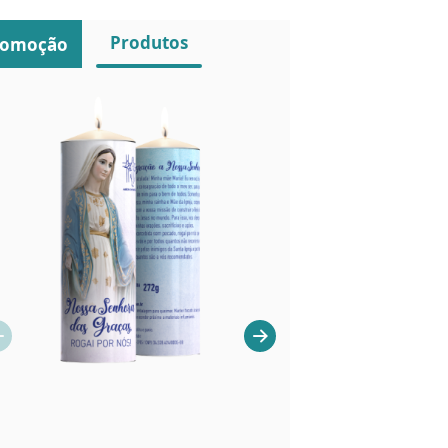
Produtos
romoção
IMAGEM