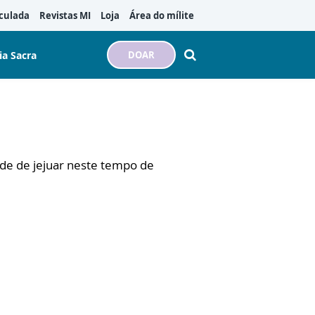
culada
Revistas MI
Loja
Área do mílite
ia Sacra
DOAR
ade de jejuar neste tempo de