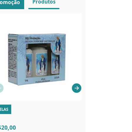
Produtos
romoção
ELAS
VELAS
$20,00
R$16,00