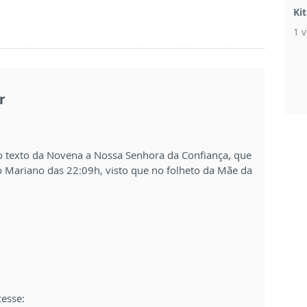
Ki
1 v
r
 o texto da Novena a Nossa Senhora da Confiança, que
o Mariano das 22:09h, visto que no folheto da Mãe da
cesse: