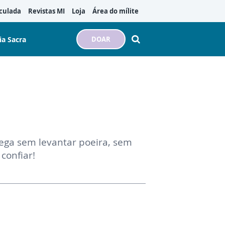
culada
Revistas MI
Loja
Área do mílite
ia Sacra
DOAR
ega sem levantar poeira, sem
confiar!