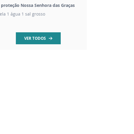
t proteção Nossa Senhora das Graças
Vela mel São Maximi
ela 1 água 1 sal grosso
Vela aromática mel 7
VER TODOS