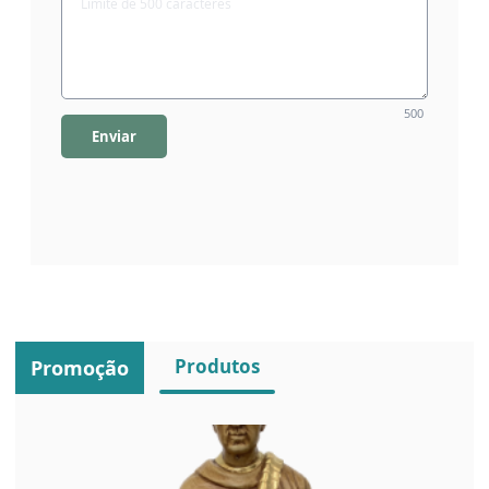
500
Enviar
Produtos
Promoção