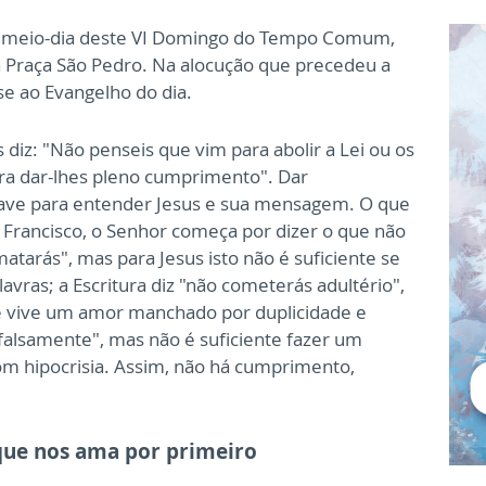
o meio-dia deste VI Domingo do Tempo Comum,
a Praça São Pedro. Na alocução que precedeu a
e ao Evangelho do dia.
s diz: "Não penseis que vim para abolir a Lei ou os
ara dar-lhes pleno cumprimento". Dar
ave para entender Jesus e sua mensagem. O que
sse Francisco, o Senhor começa por dizer o que não
atarás", mas para Jesus isto não é suficiente se
vras; a Escritura diz "não cometerás adultério",
se vive um amor manchado por duplicidade e
s falsamente", mas não é suficiente fazer um
om hipocrisia. Assim, não há cumprimento,
que nos ama por primeiro