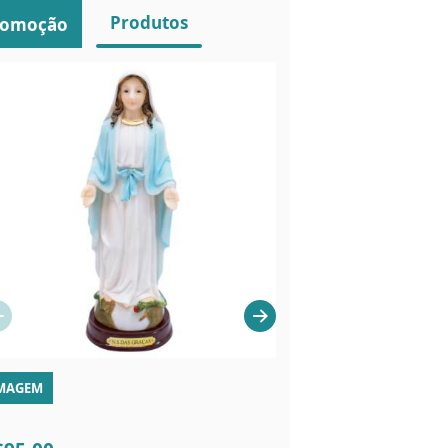
Produtos
romoção
MAGEM
MEDALHAS