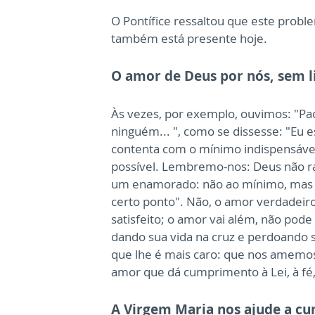
O Pontífice ressaltou que este probl
também está presente hoje.
O amor de Deus por nós, sem l
Às vezes, por exemplo, ouvimos: "Pad
ninguém... ", como se dissesse: "Eu e
contenta com o mínimo indispensáve
possível. Lembremo-nos: Deus não rac
um enamorado: não ao mínimo, mas a
certo ponto". Não, o amor verdadeir
satisfeito; o amor vai além, não pod
dando sua vida na cruz e perdoando 
que lhe é mais caro: que nos amemos
amor que dá cumprimento à Lei, à fé,
A Virgem Maria nos ajude a cu