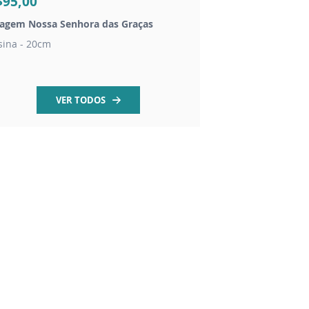
$95,00
R$4,00
agem Nossa Senhora das Graças
Kit Medalha Milagros
sina - 20cm
Medalha Milagrosa
VER TODOS