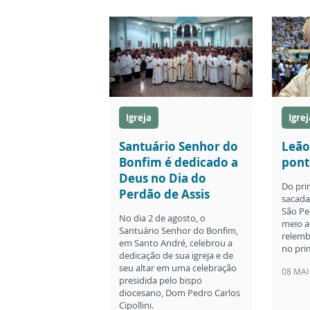
Igreja
Igrej
Santuário Senhor do
Leão
Bonfim é dedicado a
pont
Deus no Dia do
Do pri
Perdão de Assis
sacada 
São Pe
No dia 2 de agosto, o
meio a
Santuário Senhor do Bonfim,
relemb
em Santo André, celebrou a
no pri
dedicação de sua igreja e de
seu altar em uma celebração
08 MAI
presidida pelo bispo
diocesano, Dom Pedro Carlos
Cipollini.