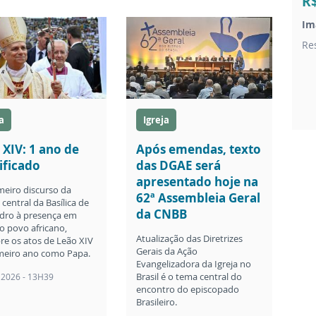
R
Im
Re
a
Igreja
 XIV: 1 ano de
Após emendas, texto
ificado
das DGAE será
apresentado hoje na
meiro discurso da
62ª Assembleia Geral
central da Basílica de
da CNBB
dro à presença em
o povo africano,
Atualização das Diretrizes
re os atos de Leão XIV
Gerais da Ação
meiro ano como Papa.
Evangelizadora da Igreja no
Brasil é o tema central do
 2026 - 13H39
encontro do episcopado
Brasileiro.