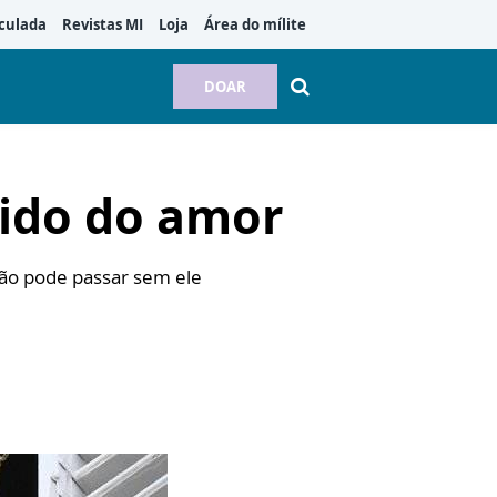
culada
Revistas MI
Loja
Área do mílite
DOAR
tido do amor
não pode passar sem ele