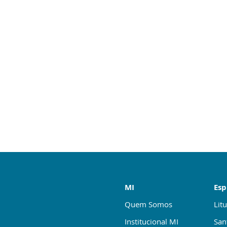
MI
Esp
Quem Somos
Litu
Institucional MI
San