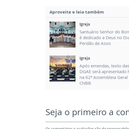
Aproveite e leia também
Igreja
Santuário Senhor do Bo
é dedicado a Deus no Di
Perdão de Assis
Igreja
Após emendas, texto da
DGAE será apresentado 
na 62ª Assembleia Geral
CNBB
Seja o primeiro a c
Os comentários e avaliações são de responsabili