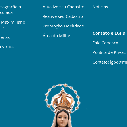
sagração a
Atualize seu Cadastro
Notícias
culada
Reative seu Cadastro
 Maximiliano
Promoção Fidelidade
be
Contato e LGPD
Área do Mílite
enas
Fale Conosco
 Virtual
Politica de Privac
Contato: lgpd@mi