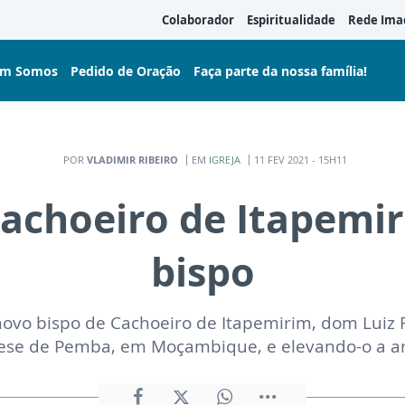
Colaborador
Espiritualidade
Rede Ima
m Somos
Pedido de Oração
Faça parte da nossa família!
POR
VLADIMIR RIBEIRO
EM
IGREJA
11 FEV 2021 - 15H11
Cachoeiro de Itapemi
bispo
vo bispo de Cachoeiro de Itapemirim, dom Luiz F
ese de Pemba, em Moçambique, e elevando-o a a