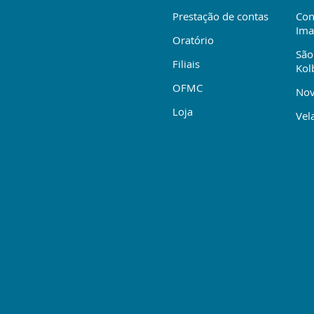
Prestação de contas
Con
Ima
Oratório
São
Filiais
Kol
OFMC
Nov
Loja
Vela