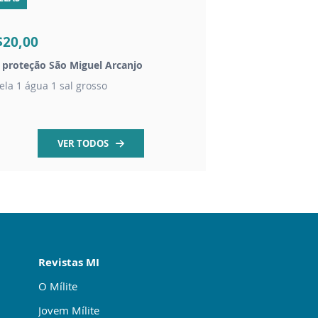
R$2,00
$20,00
R$1,50
t proteção São Miguel Arcanjo
Folheto do rosário
ela 1 água 1 sal grosso
Passo a passo da ora
VER TODOS
Revistas MI
O Mílite
Jovem Mílite