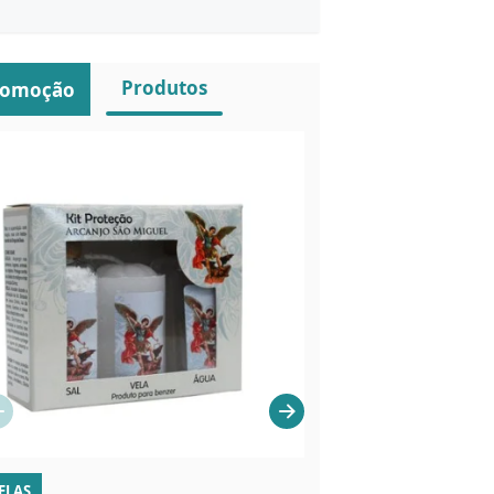
Produtos
romoção
ELAS
LIVROS