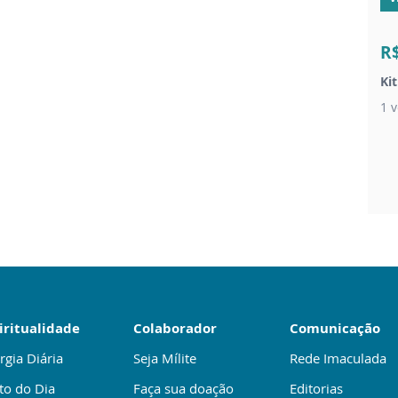
R
Ki
1 v
iritualidade
Colaborador
Comunicação
rgia Diária
Seja Mílite
Rede Imaculada
to do Dia
Faça sua doação
Editorias