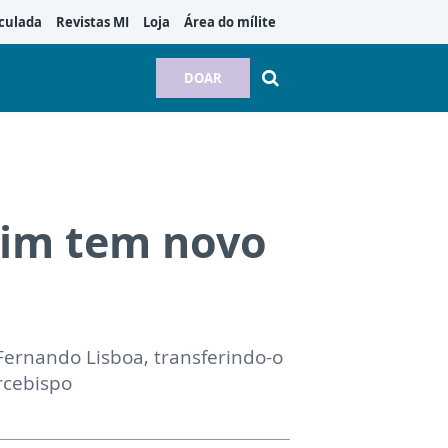
culada
Revistas MI
Loja
Área do mílite
DOAR
rim tem novo
ernando Lisboa, transferindo-o
rcebispo