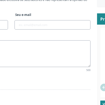
Seu e-mail
P
500
V