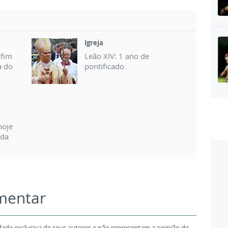
Igreja
nfim
Leão XIV: 1 ano de
a do
pontificado
s
hoje
 da
omentar
dade exclusiva de seus autores e não representam a opinião do