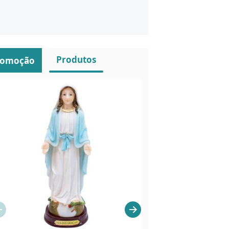
Produtos
romoção