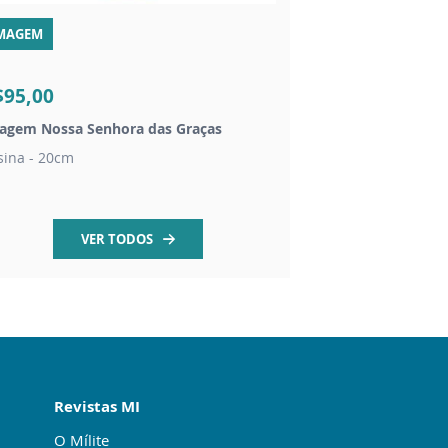
MAGEM
MEDALHAS
$95,00
R$4,00
agem Nossa Senhora das Graças
Kit Medalha Milagros
sina - 20cm
Medalha Milagrosa
VER TODOS
Revistas MI
O Mílite