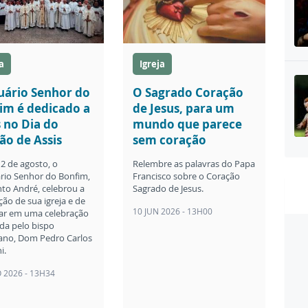
a
Igreja
uário Senhor do
O Sagrado Coração
im é dedicado a
de Jesus, para um
 no Dia do
mundo que parece
ão de Assis
sem coração
 2 de agosto, o
Relembre as palavras do Papa
rio Senhor do Bonfim,
Francisco sobre o Coração
to André, celebrou a
Sagrado de Jesus.
ão de sua igreja e de
10 JUN 2026 - 13H00
tar em uma celebração
ida pelo bispo
ano, Dom Pedro Carlos
i.
 2026 - 13H34