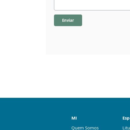
Enviar
MI
Esp
Quem Somos
Litu