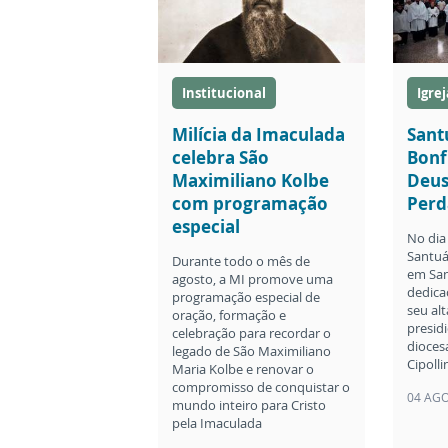
Institucional
Igrej
Milícia da Imaculada
Sant
celebra São
Bonf
Maximiliano Kolbe
Deus
com programação
Perd
especial
No dia
Santuá
Durante todo o mês de
em San
agosto, a MI promove uma
dedicaç
programação especial de
seu al
oração, formação e
presid
celebração para recordar o
dioces
legado de São Maximiliano
Cipollin
Maria Kolbe e renovar o
compromisso de conquistar o
04 AGO
mundo inteiro para Cristo
pela Imaculada