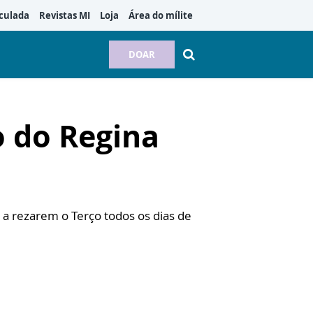
culada
Revistas MI
Loja
Área do mílite
DOAR
o do Regina
 a rezarem o Terço todos os dias de