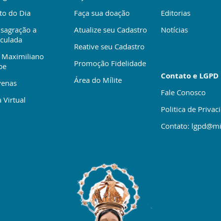
to do Dia
Faça sua doação
Editorias
sagração a
Atualize seu Cadastro
Notícias
culada
Reative seu Cadastro
 Maximiliano
Promoção Fidelidade
be
Contato e LGPD
Área do Mílite
enas
Fale Conosco
 Virtual
Politica de Privac
Contato: lgpd@mi