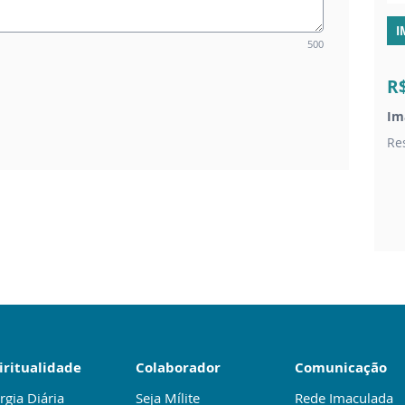
I
500
R
Im
Re
iritualidade
Colaborador
Comunicação
rgia Diária
Seja Mílite
Rede Imaculada