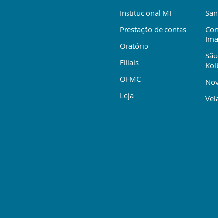
Institucional MI
San
Prestação de contas
Con
Ima
Oratório
São
Filiais
Kol
OFMC
Nov
Loja
Vela